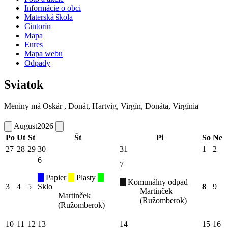
Informácie o obci
Materská škola
Cintorín
Mapa
Eures
Mapa webu
Odpady
Sviatok
Meniny má
Oskár
, Donát, Hartvig, Virgín, Donáta, Virgínia
August
2026
Po
Ut
St
Št
Pi
So
Ne
27
28
29
30
31
1
2
6
7
Papier
Plasty
Komunálny odpad
3
4
5
Sklo
8
9
Martinček
Martinček
(Ružomberok)
(Ružomberok)
10
11
12
13
14
15
16