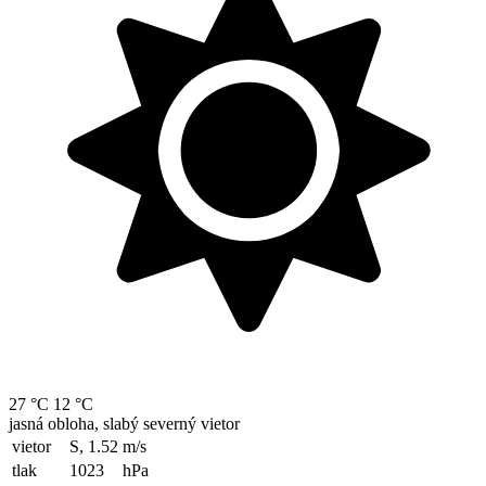
27 °C
12 °C
jasná obloha, slabý severný vietor
vietor
S, 1.52
m/s
tlak
1023
hPa