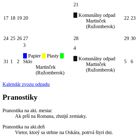
21
Komunálny odpad
17
18
19
20
22
23
Martinček
(Ružomberok)
24
25
26
27
28
29
30
3
4
Papier
Plasty
Komunálny odpad
31
1
2
Sklo
5
6
Martinček
Martinček
(Ružomberok)
(Ružomberok)
Kalendár zvozu odpadu
Pranostiky
Pranostika na akt. mesiac
Ak prší na Romana, zhnijú zemiaky.
Pranostika na akt.deň
Vietor, ktorý sa strhne na Oskára, potrvá štyri dni.