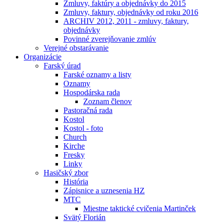
Zmluvy, faktúry a objednávky do 2015
Zmluvy, faktury, objednávky od roku 2016
ARCHIV 2012, 2011 - zmluvy, faktury,
objednávky
Povinné zverejňovanie zmlúv
Verejné obstarávanie
Organizácie
Farský úrad
Farské oznamy a listy
Oznamy
Hospodárska rada
Zoznam členov
Pastoračná rada
Kostol
Kostol - foto
Church
Kirche
Fresky
Linky
Hasičský zbor
História
Zápisnice a uznesenia HZ
MTC
Miestne taktické cvičenia Martinček
Svätý Florián