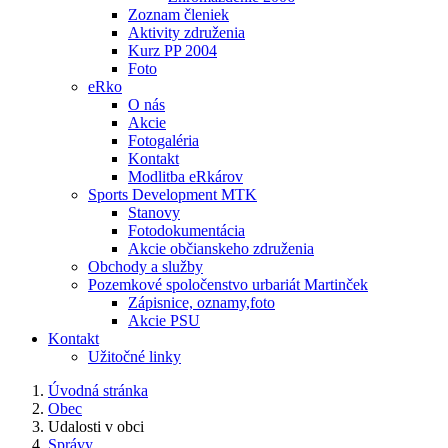
Zoznam členiek
Aktivity združenia
Kurz PP 2004
Foto
eRko
O nás
Akcie
Fotogaléria
Kontakt
Modlitba eRkárov
Sports Development MTK
Stanovy
Fotodokumentácia
Akcie občianskeho združenia
Obchody a služby
Pozemkové spoločenstvo urbariát Martinček
Zápisnice, oznamy,foto
Akcie PSU
Kontakt
Užitočné linky
Úvodná stránka
Obec
Udalosti v obci
Správy