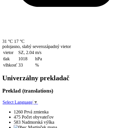
31 °C
17 °C
polojasno, slabý severozápadný vietor
vietor
SZ, 2.04
m/s
tlak
1018
hPa
vlhkosť
33
%
Univerzálny prekladač
Preklad (translations)
Select Language
▼
1260
Prvá zmienka
475
Počet obyvateľov
583
Nadmorská výška