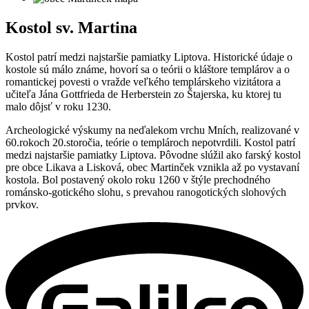
Kostol sv. Martina
Kostol patrí medzi najstaršie pamiatky Liptova. Historické údaje o
kostole sú málo známe, hovorí sa o teórii o kláštore templárov a o
romantickej povesti o vražde veľkého templárskeho vizitátora a
učiteľa Jána Gottfrieda de Herberstein zo Štajerska, ku ktorej tu
malo dôjsť v roku 1230.
Archeologické výskumy na neďalekom vrchu Mních, realizované v
60.rokoch 20.storočia, teórie o templároch nepotvrdili. Kostol patrí
medzi najstaršie pamiatky Liptova. Pôvodne slúžil ako farský kostol
pre obce Likava a Lisková, obec Martinček vznikla až po vystavaní
kostola. Bol postavený okolo roku 1260 v štýle prechodného
románsko-gotického slohu, s prevahou ranogotických slohových
prvkov.