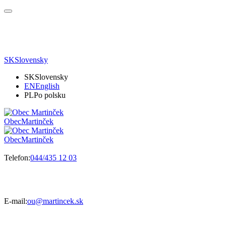
SK
Slovensky
SK
Slovensky
EN
English
PL
Po polsku
Obec
Martinček
Obec
Martinček
Telefon:
044/435 12 03
E-mail:
ou@martincek.sk