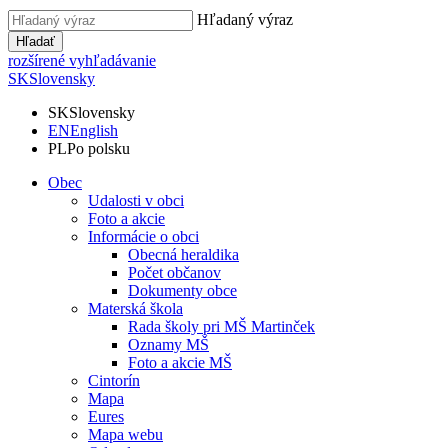
Hľadaný výraz
Hľadať
rozšírené vyhľadávanie
SK
Slovensky
SK
Slovensky
EN
English
PL
Po polsku
Obec
Udalosti v obci
Foto a akcie
Informácie o obci
Obecná heraldika
Počet občanov
Dokumenty obce
Materská škola
Rada školy pri MŠ Martinček
Oznamy MŠ
Foto a akcie MŠ
Cintorín
Mapa
Eures
Mapa webu