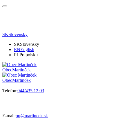
SK
Slovensky
SK
Slovensky
EN
English
PL
Po polsku
Obec
Martinček
Obec
Martinček
Telefon:
044/435 12 03
E-mail:
ou@martincek.sk