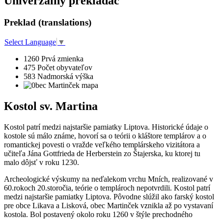
Univerzálny prekladač
Preklad (translations)
Select Language
▼
1260
Prvá zmienka
475
Počet obyvateľov
583
Nadmorská výška
Kostol sv. Martina
Kostol patrí medzi najstaršie pamiatky Liptova. Historické údaje o
kostole sú málo známe, hovorí sa o teórii o kláštore templárov a o
romantickej povesti o vražde veľkého templárskeho vizitátora a
učiteľa Jána Gottfrieda de Herberstein zo Štajerska, ku ktorej tu
malo dôjsť v roku 1230.
Archeologické výskumy na neďalekom vrchu Mních, realizované v
60.rokoch 20.storočia, teórie o templároch nepotvrdili. Kostol patrí
medzi najstaršie pamiatky Liptova. Pôvodne slúžil ako farský kostol
pre obce Likava a Lisková, obec Martinček vznikla až po vystavaní
kostola. Bol postavený okolo roku 1260 v štýle prechodného