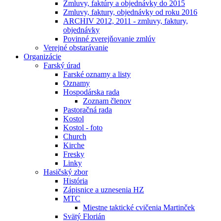
Zmluvy, faktúry a objednávky do 2015
Zmluvy, faktury, objednávky od roku 2016
ARCHIV 2012, 2011 - zmluvy, faktury,
objednávky
Povinné zverejňovanie zmlúv
Verejné obstarávanie
Organizácie
Farský úrad
Farské oznamy a listy
Oznamy
Hospodárska rada
Zoznam členov
Pastoračná rada
Kostol
Kostol - foto
Church
Kirche
Fresky
Linky
Hasičský zbor
História
Zápisnice a uznesenia HZ
MTC
Miestne taktické cvičenia Martinček
Svätý Florián