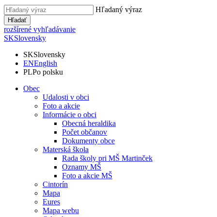
Hľadaný výraz
Hľadať
rozšírené vyhľadávanie
SK
Slovensky
SK
Slovensky
EN
English
PL
Po polsku
Obec
Udalosti v obci
Foto a akcie
Informácie o obci
Obecná heraldika
Počet občanov
Dokumenty obce
Materská škola
Rada školy pri MŠ Martinček
Oznamy MŠ
Foto a akcie MŠ
Cintorín
Mapa
Eures
Mapa webu