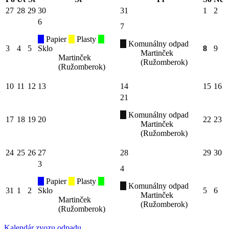
27
28
29
30
31
1
2
6
7
Papier
Plasty
Komunálny odpad
3
4
5
Sklo
8
9
Martinček
Martinček
(Ružomberok)
(Ružomberok)
10
11
12
13
14
15
16
21
Komunálny odpad
17
18
19
20
22
23
Martinček
(Ružomberok)
24
25
26
27
28
29
30
3
4
Papier
Plasty
Komunálny odpad
31
1
2
Sklo
5
6
Martinček
Martinček
(Ružomberok)
(Ružomberok)
Kalendár zvozu odpadu