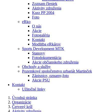
Zoznam členiek
Aktivity združenia
Kurz PP 2004
Foto
eRko
O nás
Akcie
Fotogaléria
Kontakt
Modlitba eRkárov
Sports Development MTK
Stanovy
Fotodokumentácia
Akcie občianskeho združenia
Obchody a služby
Pozemkové spoločenstvo urbariát Martinček
Zápisnice, oznamy,foto
Akcie PSU
Kontakt
Užitočné linky
Úvodná stránka
Organizácie
Červený kríž
Aktivity združenia