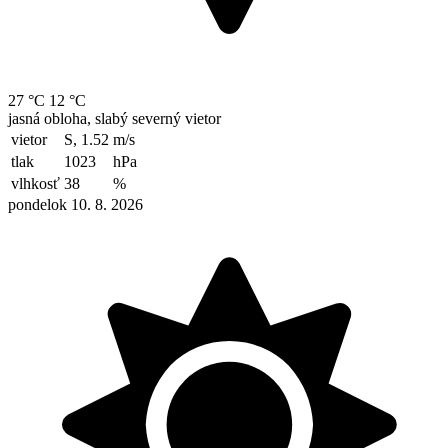
27 °C
12 °C
jasná obloha, slabý severný vietor
vietor
S, 1.52
m/s
tlak
1023
hPa
vlhkosť
38
%
pondelok 10. 8. 2026