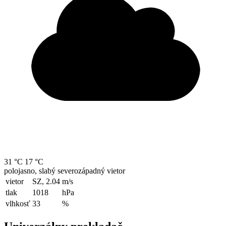
31 °C
17 °C
polojasno, slabý severozápadný vietor
vietor
SZ, 2.04
m/s
tlak
1018
hPa
vlhkosť
33
%