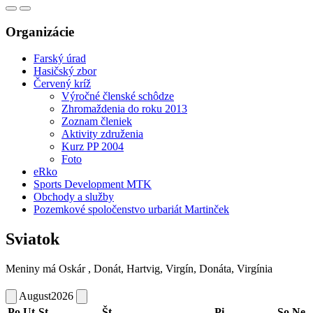
Organizácie
Farský úrad
Hasičský zbor
Červený kríž
Výročné členské schôdze
Zhromaždenia do roku 2013
Zoznam členiek
Aktivity združenia
Kurz PP 2004
Foto
eRko
Sports Development MTK
Obchody a služby
Pozemkové spoločenstvo urbariát Martinček
Sviatok
Meniny má
Oskár
, Donát, Hartvig, Virgín, Donáta, Virgínia
August
2026
Po
Ut
St
Št
Pi
So
Ne