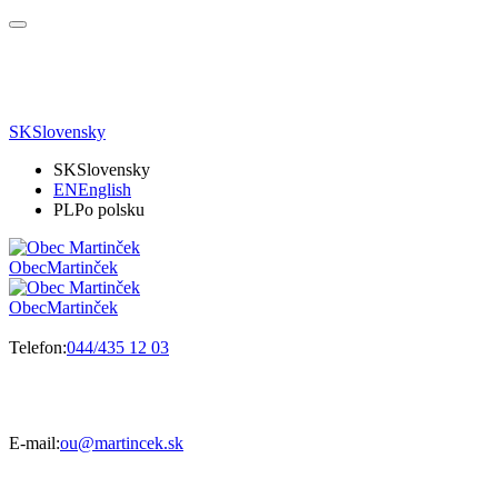
SK
Slovensky
SK
Slovensky
EN
English
PL
Po polsku
Obec
Martinček
Obec
Martinček
Telefon:
044/435 12 03
E-mail:
ou@martincek.sk