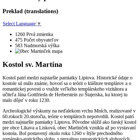
Preklad (translations)
Select Language
▼
1260
Prvá zmienka
475
Počet obyvateľov
583
Nadmorská výška
Kostol sv. Martina
Kostol patrí medzi najstaršie pamiatky Liptova. Historické údaje o
kostole sú málo známe, hovorí sa o teórii o kláštore templárov a o
romantickej povesti o vražde veľkého templárskeho vizitátora a
učiteľa Jána Gottfrieda de Herberstein zo Štajerska, ku ktorej tu
malo dôjsť v roku 1230.
Archeologické výskumy na neďalekom vrchu Mních, realizované v
60.rokoch 20.storočia, teórie o templároch nepotvrdili. Kostol patrí
medzi najstaršie pamiatky Liptova. Pôvodne slúžil ako farský kostol
pre obce Likava a Lisková, obec Martinček vznikla až po vystavaní
kostola. Bol postavený okolo roku 1260 v štýle prechodného
románsko-gotického slohu, s prevahou ranogotických slohových