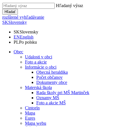
Hľadaný výraz
Hľadať
rozšírené vyhľadávanie
SK
Slovensky
SK
Slovensky
EN
English
PL
Po polsku
Obec
Udalosti v obci
Foto a akcie
Informácie o obci
Obecná heraldika
Počet občanov
Dokumenty obce
Materská škola
Rada školy pri MŠ Martinček
Oznamy MŠ
Foto a akcie MŠ
Cintorín
Mapa
Eures
Mapa webu