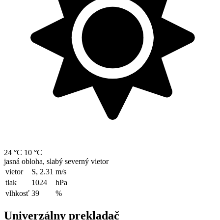
24 °C
10 °C
jasná obloha, slabý severný vietor
vietor
S, 2.31
m/s
tlak
1024
hPa
vlhkosť
39
%
Univerzálny prekladač