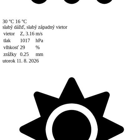
30 °C
16 °C
slabý dážď, slabý západný vietor
vietor
Z, 3.16
m/s
tlak
1017
hPa
vlhkosť
29
%
zrážky
0.25
mm
utorok 11. 8. 2026