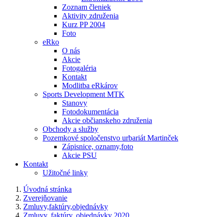
Zoznam členiek
Aktivity združenia
Kurz PP 2004
Foto
eRko
O nás
Akcie
Fotogaléria
Kontakt
Modlitba eRkárov
Sports Development MTK
Stanovy
Fotodokumentácia
Akcie občianskeho združenia
Obchody a služby
Pozemkové spoločenstvo urbariát Martinček
Zápisnice, oznamy,foto
Akcie PSU
Kontakt
Užitočné linky
Úvodná stránka
Zverejňovanie
Zmluvy,faktúry,objednávky
Zmluvy, faktúry, objednávky 2020