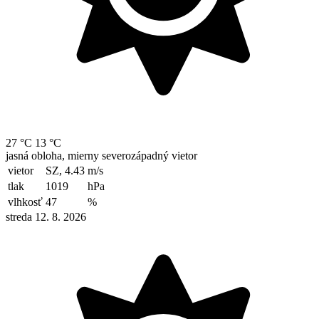
27 °C
13 °C
jasná obloha, mierny severozápadný vietor
vietor
SZ, 4.43
m/s
tlak
1019
hPa
vlhkosť
47
%
streda 12. 8. 2026