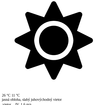
26 °C
11 °C
jasná obloha, slabý juhovýchodný vietor
vietor
JV, 1.6
m/s