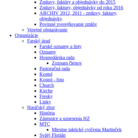
Zmluvy, faktúry a objednávky do 2015
Zmluvy, faktury, objednávky od roku 2016
ARCHIV 2012, 2011 - zmluvy, faktury,
objednávky
Povinné zverejňovanie zmlúv
Verejné obstarávanie
Organizácie
Farský úrad
Farské oznamy a listy
Oznamy
Hospodárska rada
Zoznam členov
Pastoračná rada
Kostol
Kostol - foto
Church
Kirche
Fresky
Linky
Hasičský zbor
História
Zápisnice a uznesenia HZ
MTC
Miestne taktické cvičenia Martinček
Svätý Florián