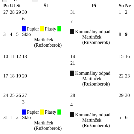
Po
Ut
St
Št
Pi
So
Ne
27
28
29
30
31
1
2
6
7
Papier
Plasty
Komunálny odpad
3
4
5
Sklo
8
9
Martinček
Martinček
(Ružomberok)
(Ružomberok)
10
11
12
13
14
15
16
21
Komunálny odpad
17
18
19
20
22
23
Martinček
(Ružomberok)
24
25
26
27
28
29
30
3
4
Papier
Plasty
Komunálny odpad
31
1
2
Sklo
5
6
Martinček
Martinček
(Ružomberok)
(Ružomberok)