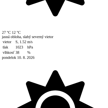
27 °C
12 °C
jasná obloha, slabý severný vietor
vietor
S, 1.52
m/s
tlak
1023
hPa
vlhkosť
38
%
pondelok 10. 8. 2026