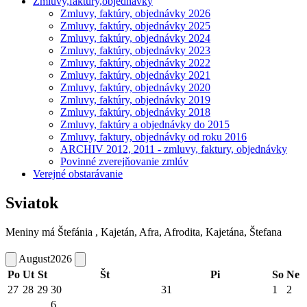
Zmluvy,faktúry,objednávky
Zmluvy, faktúry, objednávky 2026
Zmluvy, faktúry, objednávky 2025
Zmluvy, faktúry, objednávky 2024
Zmluvy, faktúry, objednávky 2023
Zmluvy, faktúry, objednávky 2022
Zmluvy, faktúry, objednávky 2021
Zmluvy, faktúry, objednávky 2020
Zmluvy, faktúry, objednávky 2019
Zmluvy, faktúry, objednávky 2018
Zmluvy, faktúry a objednávky do 2015
Zmluvy, faktury, objednávky od roku 2016
ARCHIV 2012, 2011 - zmluvy, faktury, objednávky
Povinné zverejňovanie zmlúv
Verejné obstarávanie
Sviatok
Meniny má
Štefánia
, Kajetán, Afra, Afrodita, Kajetána, Štefana
August
2026
Po
Ut
St
Št
Pi
So
Ne
27
28
29
30
31
1
2
6