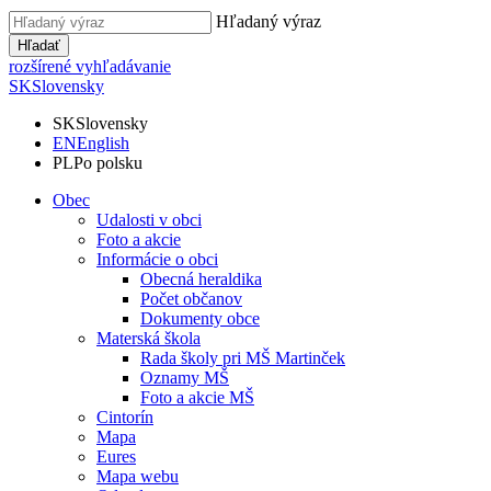
Hľadaný výraz
Hľadať
rozšírené vyhľadávanie
SK
Slovensky
SK
Slovensky
EN
English
PL
Po polsku
Obec
Udalosti v obci
Foto a akcie
Informácie o obci
Obecná heraldika
Počet občanov
Dokumenty obce
Materská škola
Rada školy pri MŠ Martinček
Oznamy MŠ
Foto a akcie MŠ
Cintorín
Mapa
Eures
Mapa webu