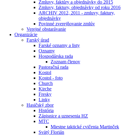
Zmluvy, faktúry a objednávky do 2015
Zmluvy, faktury, objednávky od roku 2016
ARCHIV 2012, 2011 - zmluvy, faktury,
objednávky
Povinné zverejňovanie zmlúv
Verejné obstarávanie
Organizácie
Farský úrad
Farské oznamy a listy
Oznamy
Hospodárska rada
Zoznam členov
Pastoračná rada
Kostol
Kostol - foto
Church
Kirche
Fresky
Linky
Hasičský zbor
História
Zápisnice a uznesenia HZ
MTC
Miestne taktické cvičenia Martinček
Svätý Florián