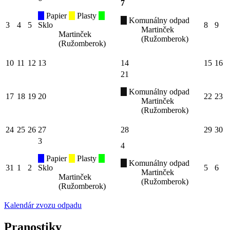
7
Papier
Plasty
Komunálny odpad
3
4
5
Sklo
8
9
Martinček
Martinček
(Ružomberok)
(Ružomberok)
10
11
12
13
14
15
16
21
Komunálny odpad
17
18
19
20
22
23
Martinček
(Ružomberok)
24
25
26
27
28
29
30
3
4
Papier
Plasty
Komunálny odpad
31
1
2
Sklo
5
6
Martinček
Martinček
(Ružomberok)
(Ružomberok)
Kalendár zvozu odpadu
Pranostiky