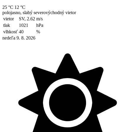
25 °C
12 °C
polojasno, slabý severovýchodný vietor
vietor
SV, 2.62
m/s
tlak
1021
hPa
vlhkosť
40
%
nedeľa 9. 8. 2026