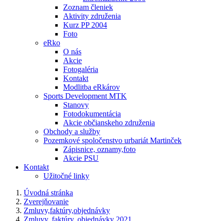
Zoznam členiek
Aktivity združenia
Kurz PP 2004
Foto
eRko
O nás
Akcie
Fotogaléria
Kontakt
Modlitba eRkárov
Sports Development MTK
Stanovy
Fotodokumentácia
Akcie občianskeho združenia
Obchody a služby
Pozemkové spoločenstvo urbariát Martinček
Zápisnice, oznamy,foto
Akcie PSU
Kontakt
Užitočné linky
Úvodná stránka
Zverejňovanie
Zmluvy,faktúry,objednávky
Zmluvy, faktúry, objednávky 2021