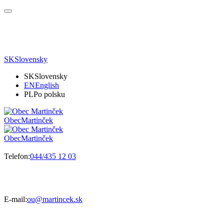
SK
Slovensky
SK
Slovensky
EN
English
PL
Po polsku
Obec
Martinček
Obec
Martinček
Telefon:
044/435 12 03
E-mail:
ou@martincek.sk