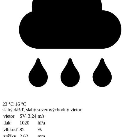
23 °C
16 °C
slabý dážď, slabý severovýchodný vietor
vietor
SV, 3.24
m/s
tlak
1020
hPa
vlhkosť
85
%
zrážky
2.62
mm