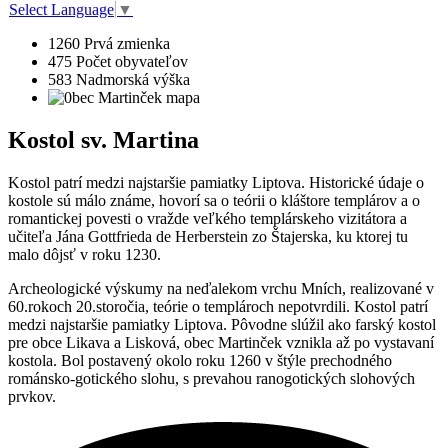
Select Language
▼
1260
Prvá zmienka
475
Počet obyvateľov
583
Nadmorská výška
Kostol sv. Martina
Kostol patrí medzi najstaršie pamiatky Liptova. Historické údaje o
kostole sú málo známe, hovorí sa o teórii o kláštore templárov a o
romantickej povesti o vražde veľkého templárskeho vizitátora a
učiteľa Jána Gottfrieda de Herberstein zo Štajerska, ku ktorej tu
malo dôjsť v roku 1230.
Archeologické výskumy na neďalekom vrchu Mních, realizované v
60.rokoch 20.storočia, teórie o templároch nepotvrdili. Kostol patrí
medzi najstaršie pamiatky Liptova. Pôvodne slúžil ako farský kostol
pre obce Likava a Lisková, obec Martinček vznikla až po vystavaní
kostola. Bol postavený okolo roku 1260 v štýle prechodného
románsko-gotického slohu, s prevahou ranogotických slohových
prvkov.