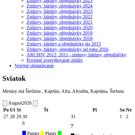
Zmluvy, faktúry, objednávky 2025
Zmluvy, faktúry, objednávky 2024
Zmluvy, faktúry, objednávky 2023
Zmluvy, faktúry, objednávky 2022
Zmluvy, faktúry, objednávky 2021
Zmluvy, faktúry, objednávky 2020
Zmluvy, faktúry, objednávky 2019
Zmluvy, faktúry, objednávky 2018
Zmluvy, faktúry a objednávky do 2015
Zmluvy, faktury, objednávky od roku 2016
ARCHIV 2012, 2011 - zmluvy, faktury, objednávky
Povinné zverejňovanie zmlúv
Verejné obstarávanie
Sviatok
Meniny má
Štefánia
, Kajetán, Afra, Afrodita, Kajetána, Štefana
August
2026
Po
Ut
St
Št
Pi
So
Ne
27
28
29
30
31
1
2
6
7
Papier
Plasty