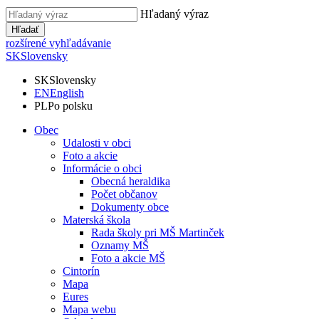
Hľadaný výraz
Hľadať
rozšírené vyhľadávanie
SK
Slovensky
SK
Slovensky
EN
English
PL
Po polsku
Obec
Udalosti v obci
Foto a akcie
Informácie o obci
Obecná heraldika
Počet občanov
Dokumenty obce
Materská škola
Rada školy pri MŠ Martinček
Oznamy MŠ
Foto a akcie MŠ
Cintorín
Mapa
Eures
Mapa webu