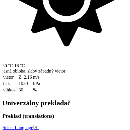
30 °C
16 °C
jasná obloha, slabý západný vietor
vietor
Z, 2.16
m/s
tlak
1020
hPa
vlhkosť
30
%
Univerzálny prekladač
Preklad (translations)
Select Language
▼