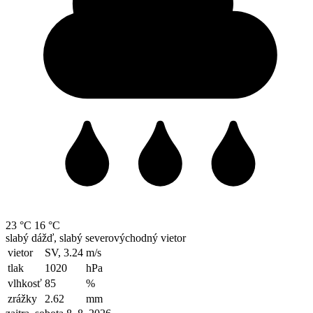
23 °C
16 °C
slabý dážď, slabý severovýchodný vietor
vietor
SV, 3.24
m/s
tlak
1020
hPa
vlhkosť
85
%
zrážky
2.62
mm