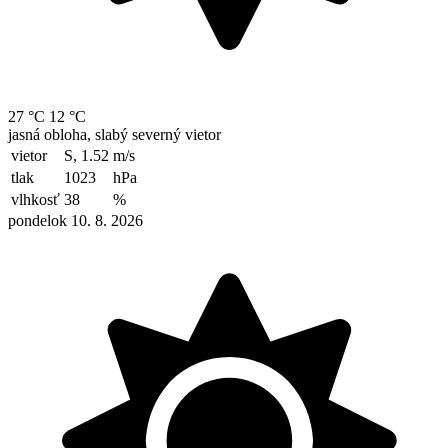
27 °C
12 °C
jasná obloha, slabý severný vietor
vietor
S, 1.52
m/s
tlak
1023
hPa
vlhkosť
38
%
pondelok 10. 8. 2026