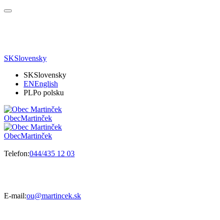
SK
Slovensky
SK
Slovensky
EN
English
PL
Po polsku
Obec
Martinček
Obec
Martinček
Telefon:
044/435 12 03
E-mail:
ou@martincek.sk