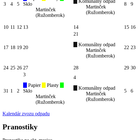
Komunálny odpad
3
4
5
Sklo
8
9
Martinček
Martinček
(Ružomberok)
(Ružomberok)
10
11
12
13
14
15
16
21
Komunálny odpad
17
18
19
20
22
23
Martinček
(Ružomberok)
24
25
26
27
28
29
30
3
4
Papier
Plasty
Komunálny odpad
31
1
2
Sklo
5
6
Martinček
Martinček
(Ružomberok)
(Ružomberok)
Kalendár zvozu odpadu
Pranostiky