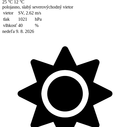
25 °C
12 °C
polojasno, slabý severovýchodný vietor
vietor
SV, 2.62
m/s
tlak
1021
hPa
vlhkosť
40
%
nedeľa 9. 8. 2026