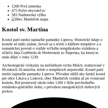
1260
Prvá zmienka
475
Počet obyvateľov
583
Nadmorská výška
Kostol sv. Martina
Kostol patrí medzi najstaršie pamiatky Liptova. Historické údaje o
kostole sú málo známe, hovorí sa o teórii o kláštore templárov a o
romantickej povesti o vražde veľkého templárskeho vizitátora a
učiteľa Jána Gottfrieda de Herberstein zo Štajerska, ku ktorej tu
malo dôjsť v roku 1230.
Archeologické výskumy na neďalekom vrchu Mních, realizované v
60.rokoch 20.storočia, teórie o templároch nepotvrdili. Kostol patrí
medzi najstaršie pamiatky Liptova. Pôvodne slúžil ako farský kostol
pre obce Likava a Lisková, obec Martinček vznikla až po vystavaní
kostola. Bol postavený okolo roku 1260 v štýle prechodného
románsko-gotického slohu, s prevahou ranogotických slohových
prvkov.