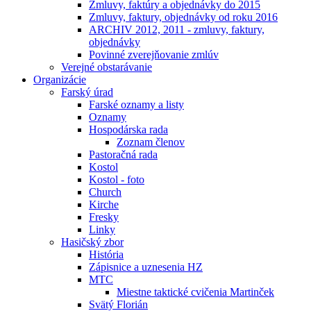
Zmluvy, faktúry a objednávky do 2015
Zmluvy, faktury, objednávky od roku 2016
ARCHIV 2012, 2011 - zmluvy, faktury,
objednávky
Povinné zverejňovanie zmlúv
Verejné obstarávanie
Organizácie
Farský úrad
Farské oznamy a listy
Oznamy
Hospodárska rada
Zoznam členov
Pastoračná rada
Kostol
Kostol - foto
Church
Kirche
Fresky
Linky
Hasičský zbor
História
Zápisnice a uznesenia HZ
MTC
Miestne taktické cvičenia Martinček
Svätý Florián