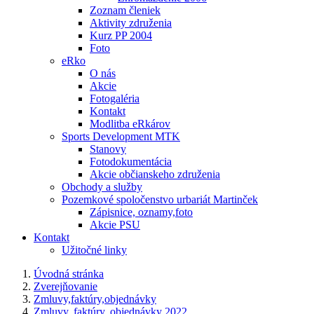
Zoznam členiek
Aktivity združenia
Kurz PP 2004
Foto
eRko
O nás
Akcie
Fotogaléria
Kontakt
Modlitba eRkárov
Sports Development MTK
Stanovy
Fotodokumentácia
Akcie občianskeho združenia
Obchody a služby
Pozemkové spoločenstvo urbariát Martinček
Zápisnice, oznamy,foto
Akcie PSU
Kontakt
Užitočné linky
Úvodná stránka
Zverejňovanie
Zmluvy,faktúry,objednávky
Zmluvy, faktúry, objednávky 2022