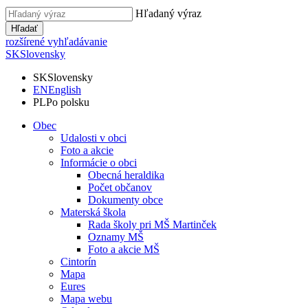
Hľadaný výraz
Hľadať
rozšírené vyhľadávanie
SK
Slovensky
SK
Slovensky
EN
English
PL
Po polsku
Obec
Udalosti v obci
Foto a akcie
Informácie o obci
Obecná heraldika
Počet občanov
Dokumenty obce
Materská škola
Rada školy pri MŠ Martinček
Oznamy MŠ
Foto a akcie MŠ
Cintorín
Mapa
Eures
Mapa webu