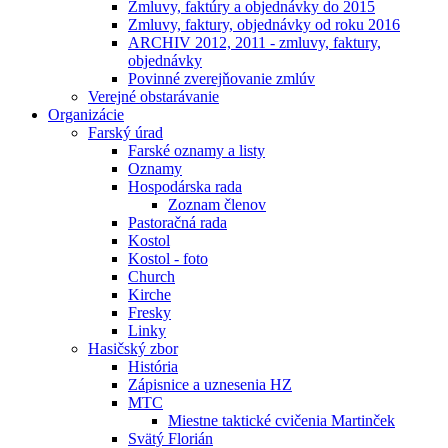
Zmluvy, faktúry a objednávky do 2015
Zmluvy, faktury, objednávky od roku 2016
ARCHIV 2012, 2011 - zmluvy, faktury,
objednávky
Povinné zverejňovanie zmlúv
Verejné obstarávanie
Organizácie
Farský úrad
Farské oznamy a listy
Oznamy
Hospodárska rada
Zoznam členov
Pastoračná rada
Kostol
Kostol - foto
Church
Kirche
Fresky
Linky
Hasičský zbor
História
Zápisnice a uznesenia HZ
MTC
Miestne taktické cvičenia Martinček
Svätý Florián