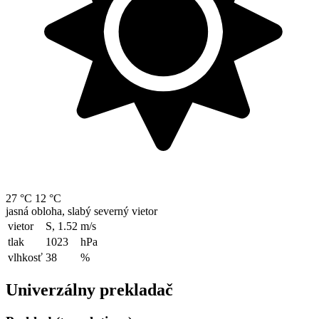
27 °C
12 °C
jasná obloha, slabý severný vietor
vietor
S, 1.52
m/s
tlak
1023
hPa
vlhkosť
38
%
Univerzálny prekladač