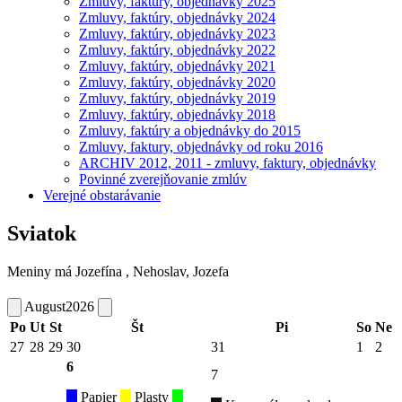
Zmluvy, faktúry, objednávky 2025
Zmluvy, faktúry, objednávky 2024
Zmluvy, faktúry, objednávky 2023
Zmluvy, faktúry, objednávky 2022
Zmluvy, faktúry, objednávky 2021
Zmluvy, faktúry, objednávky 2020
Zmluvy, faktúry, objednávky 2019
Zmluvy, faktúry, objednávky 2018
Zmluvy, faktúry a objednávky do 2015
Zmluvy, faktury, objednávky od roku 2016
ARCHIV 2012, 2011 - zmluvy, faktury, objednávky
Povinné zverejňovanie zmlúv
Verejné obstarávanie
Sviatok
Meniny má
Jozefína
, Nehoslav, Jozefa
August
2026
Po
Ut
St
Št
Pi
So
Ne
27
28
29
30
31
1
2
6
7
Papier
Plasty