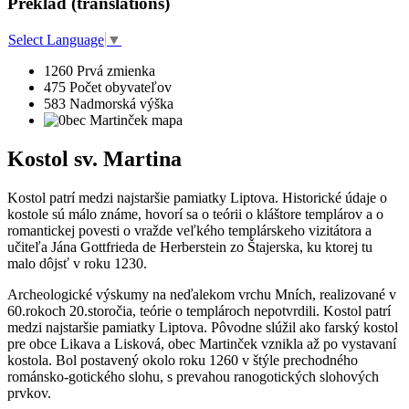
Preklad (translations)
Select Language
▼
1260
Prvá zmienka
475
Počet obyvateľov
583
Nadmorská výška
Kostol sv. Martina
Kostol patrí medzi najstaršie pamiatky Liptova. Historické údaje o
kostole sú málo známe, hovorí sa o teórii o kláštore templárov a o
romantickej povesti o vražde veľkého templárskeho vizitátora a
učiteľa Jána Gottfrieda de Herberstein zo Štajerska, ku ktorej tu
malo dôjsť v roku 1230.
Archeologické výskumy na neďalekom vrchu Mních, realizované v
60.rokoch 20.storočia, teórie o templároch nepotvrdili. Kostol patrí
medzi najstaršie pamiatky Liptova. Pôvodne slúžil ako farský kostol
pre obce Likava a Lisková, obec Martinček vznikla až po vystavaní
kostola. Bol postavený okolo roku 1260 v štýle prechodného
románsko-gotického slohu, s prevahou ranogotických slohových
prvkov.