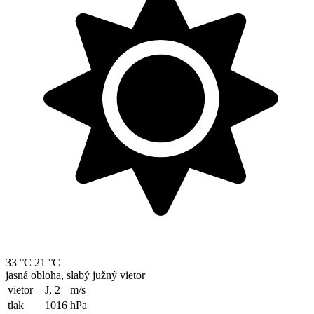
33 °C
21 °C
jasná obloha, slabý južný vietor
vietor
J, 2
m/s
tlak
1016
hPa