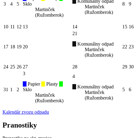
Komunálny odpad
3
4
5
Sklo
8
9
Martinček
Martinček
(Ružomberok)
(Ružomberok)
10
11
12
13
14
15
16
21
Komunálny odpad
17
18
19
20
22
23
Martinček
(Ružomberok)
24
25
26
27
28
29
30
3
4
Papier
Plasty
Komunálny odpad
31
1
2
Sklo
5
6
Martinček
Martinček
(Ružomberok)
(Ružomberok)
Kalendár zvozu odpadu
Pranostiky