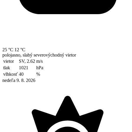
25 °C
12 °C
polojasno, slabý severovýchodný vietor
vietor
SV, 2.62
m/s
tlak
1021
hPa
vlhkosť
40
%
nedeľa 9. 8. 2026