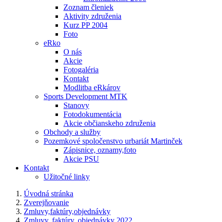
Zoznam členiek
Aktivity združenia
Kurz PP 2004
Foto
eRko
O nás
Akcie
Fotogaléria
Kontakt
Modlitba eRkárov
Sports Development MTK
Stanovy
Fotodokumentácia
Akcie občianskeho združenia
Obchody a služby
Pozemkové spoločenstvo urbariát Martinček
Zápisnice, oznamy,foto
Akcie PSU
Kontakt
Užitočné linky
Úvodná stránka
Zverejňovanie
Zmluvy,faktúry,objednávky
Zmluvy, faktúry, objednávky 2022