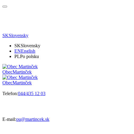
SK
Slovensky
SK
Slovensky
EN
English
PL
Po polsku
Obec
Martinček
Obec
Martinček
Telefon:
044/435 12 03
E-mail:
ou@martincek.sk