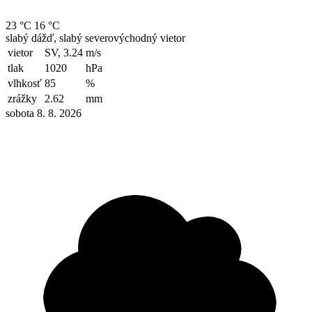
23 °C
16 °C
slabý dážď, slabý severovýchodný vietor
vietor
SV, 3.24
m/s
tlak
1020
hPa
vlhkosť
85
%
zrážky
2.62
mm
sobota 8. 8. 2026