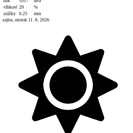
tlak
1017
hPa
vlhkosť
29
%
zrážky
0.25
mm
zajtra, utorok 11. 8. 2026