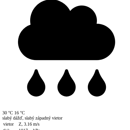
30 °C
16 °C
slabý dážď, slabý západný vietor
vietor
Z, 3.16
m/s