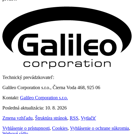
Technický prevádzkovateľ:
Galileo Corporation s.r.o., Čierna Voda 468, 925 06
Kontakt:
Galileo Corporation s.r.o.
Posledná aktualizácia: 10. 8. 2026
Zmena vzhľadu
,
Štruktúra stránok
,
RSS
,
Vytlačiť
Vyhlásenie o prístupnosti
,
Cookies
,
Vyhlásenie o ochrane súkromia
,
Webové sídlo