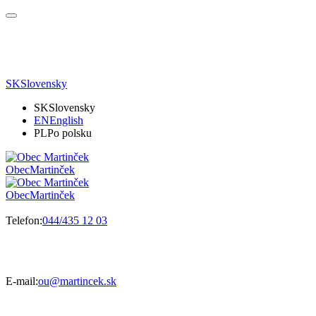
SK
Slovensky
SK
Slovensky
EN
English
PL
Po polsku
Obec
Martinček
Obec
Martinček
Telefon:
044/435 12 03
E-mail:
ou@martincek.sk