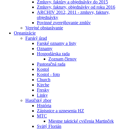
Zmluvy, faktúry a objednávky do 2015
Zmluvy, faktury, objednávky od roku 2016
ARCHIV 2012, 2011 - zmluvy, faktury,
objednávky
Povinné zverejňovanie zmlúv
Verejné obstarávanie
Organizácie
Farský úrad
Farské oznamy a listy
Oznamy
Hospodárska rada
Zoznam členov
Pastoračná rada
Kostol
Kostol - foto
Church
Kirche
Fresky
Linky
Hasičský zbor
História
Zápisnice a uznesenia HZ
MTC
Miestne taktické cvičenia Martinček
Svätý Florián