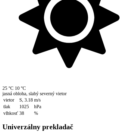
25 °C
10 °C
jasná obloha, slabý severný vietor
vietor
S, 3.18
m/s
tlak
1025
hPa
vlhkosť
38
%
Univerzálny prekladač