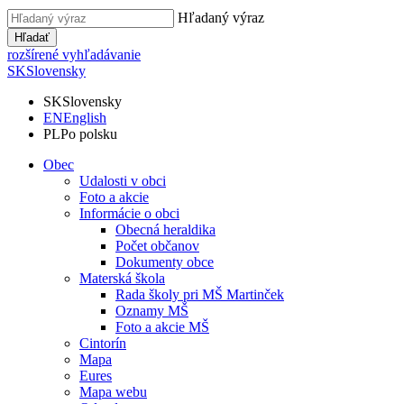
Hľadaný výraz
Hľadať
rozšírené vyhľadávanie
SK
Slovensky
SK
Slovensky
EN
English
PL
Po polsku
Obec
Udalosti v obci
Foto a akcie
Informácie o obci
Obecná heraldika
Počet občanov
Dokumenty obce
Materská škola
Rada školy pri MŠ Martinček
Oznamy MŠ
Foto a akcie MŠ
Cintorín
Mapa
Eures
Mapa webu