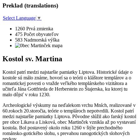
Preklad (translations)
Select Language
▼
1260
Prvá zmienka
475
Počet obyvateľov
583
Nadmorská výška
Kostol sv. Martina
Kostol patrí medzi najstaršie pamiatky Liptova. Historické údaje o
kostole sú málo známe, hovorí sa o teórii o kláštore templárov a o
romantickej povesti o vražde veľkého templárskeho vizitátora a
učiteľa Jána Gottfrieda de Herberstein zo Štajerska, ku ktorej tu
malo dôjsť v roku 1230.
Archeologické výskumy na neďalekom vrchu Mních, realizované v
60.rokoch 20.storočia, teórie o templároch nepotvrdili. Kostol patrí
medzi najstaršie pamiatky Liptova. Pôvodne slúžil ako farský kostol
pre obce Likava a Lisková, obec Martinček vznikla až po vystavaní
kostola. Bol postavený okolo roku 1260 v štýle prechodného
románsko-gotického slohu, s prevahou ranogotických slohových
prvkov.