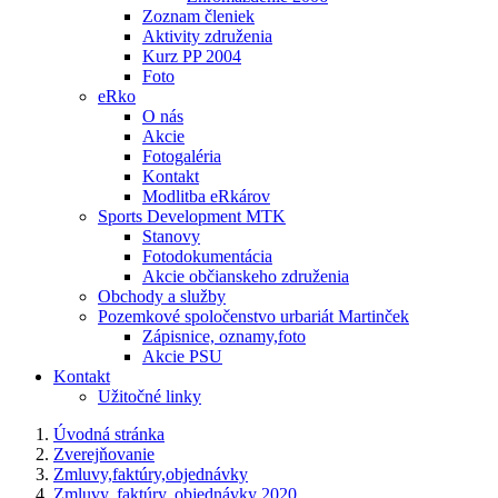
Zoznam členiek
Aktivity združenia
Kurz PP 2004
Foto
eRko
O nás
Akcie
Fotogaléria
Kontakt
Modlitba eRkárov
Sports Development MTK
Stanovy
Fotodokumentácia
Akcie občianskeho združenia
Obchody a služby
Pozemkové spoločenstvo urbariát Martinček
Zápisnice, oznamy,foto
Akcie PSU
Kontakt
Užitočné linky
Úvodná stránka
Zverejňovanie
Zmluvy,faktúry,objednávky
Zmluvy, faktúry, objednávky 2020