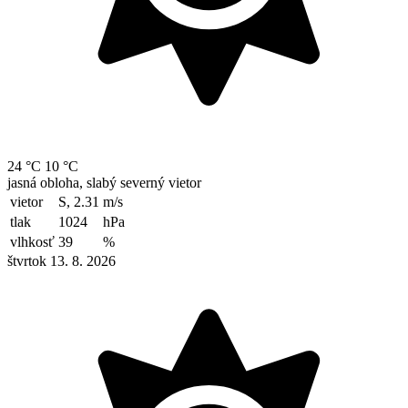
24 °C
10 °C
jasná obloha, slabý severný vietor
vietor
S, 2.31
m/s
tlak
1024
hPa
vlhkosť
39
%
štvrtok 13. 8. 2026