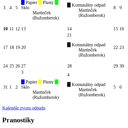
Papier
Plasty
Komunálny odpad
3
4
5
Sklo
8
9
Martinček
Martinček
(Ružomberok)
(Ružomberok)
10
11
12
13
14
15
16
21
Komunálny odpad
17
18
19
20
22
23
Martinček
(Ružomberok)
24
25
26
27
28
29
30
3
4
Papier
Plasty
Komunálny odpad
31
1
2
Sklo
5
6
Martinček
Martinček
(Ružomberok)
(Ružomberok)
Kalendár zvozu odpadu
Pranostiky