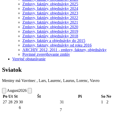
Zmluvy, faktúry, objednávky 2025
Zmluvy, faktúry, objednávky 2024
Zmluvy, faktúry, objednávky 2023
Zmluvy, faktúry, objednávky 2022
Zmluvy, faktúry, objednávky 2021
Zmluvy, faktúry, objednávky 2020
Zmluvy, faktúry, objednávky 2019
Zmluvy, faktúry, objednávky 2018
Zmluvy, faktúry a objednávky do 2015
Zmluvy, faktury, objednávky od roku 2016
ARCHIV 2012, 2011 - zmluvy, faktury, objednávky
Povinné zverejňovanie zmlúv
Verejné obstarávanie
Sviatok
Meniny má
Vavrinec
, Lars, Laurenc, Laurus, Lorenc, Vavro
August
2026
Po
Ut
St
Št
Pi
So
Ne
27
28
29
30
31
1
2
6
7