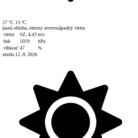
27 °C
13 °C
jasná obloha, mierny severozápadný vietor
vietor
SZ, 4.43
m/s
tlak
1019
hPa
vlhkosť
47
%
streda 12. 8. 2026