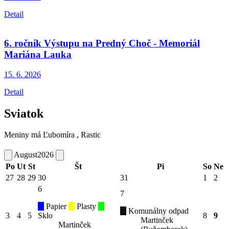
Detail
6. ročník Výstupu na Predný Choč - Memoriál
Mariána Lauka
15. 6.
2026
Detail
Sviatok
Meniny má
Ľubomíra
, Rastic
August
2026
Po
Ut
St
Št
Pi
So
Ne
27
28
29
30
31
1
2
6
7
Papier
Plasty
Komunálny odpad
3
4
5
Sklo
8
9
Martinček
Martinček