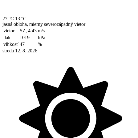
27 °C
13 °C
jasná obloha, mierny severozápadný vietor
vietor
SZ, 4.43
m/s
tlak
1019
hPa
vlhkosť
47
%
streda 12. 8. 2026