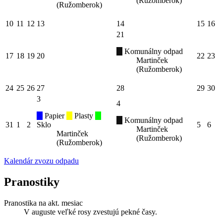
(Ružomberok)
(Ružomberok)
10
11
12
13
14
15
16
21
Komunálny odpad
17
18
19
20
22
23
Martinček
(Ružomberok)
24
25
26
27
28
29
30
3
4
Papier
Plasty
Komunálny odpad
31
1
2
Sklo
5
6
Martinček
Martinček
(Ružomberok)
(Ružomberok)
Kalendár zvozu odpadu
Pranostiky
Pranostika na akt. mesiac
V auguste veľké rosy zvestujú pekné časy.