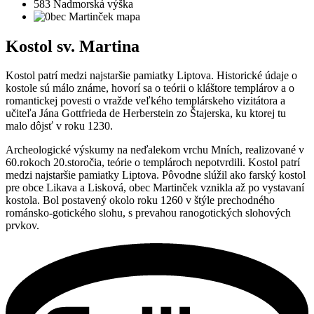
583
Nadmorská výška
Kostol sv. Martina
Kostol patrí medzi najstaršie pamiatky Liptova. Historické údaje o
kostole sú málo známe, hovorí sa o teórii o kláštore templárov a o
romantickej povesti o vražde veľkého templárskeho vizitátora a
učiteľa Jána Gottfrieda de Herberstein zo Štajerska, ku ktorej tu
malo dôjsť v roku 1230.
Archeologické výskumy na neďalekom vrchu Mních, realizované v
60.rokoch 20.storočia, teórie o templároch nepotvrdili. Kostol patrí
medzi najstaršie pamiatky Liptova. Pôvodne slúžil ako farský kostol
pre obce Likava a Lisková, obec Martinček vznikla až po vystavaní
kostola. Bol postavený okolo roku 1260 v štýle prechodného
románsko-gotického slohu, s prevahou ranogotických slohových
prvkov.