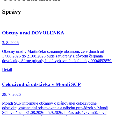
Správy
Obecný úrad DOVOLENKA
3. 8.
2026
Obecný úrad v Martinčeku oznamuje občanom, že v dňoch od
17.08.2026 do 21.08.2026 bude zatvorený z dôvodu čerpania
dovolenky. Súrne prípady budú vybavené telefonicky 0904692859.
Detail
Celozávodná odstávka v Mondi SCP
28. 7.
2026
Mondi SCP informuje občanov o plánovanej celozávodnej
odstávke, vrátane dní odstavovania a nábehu prevádzok v Mondi
SCP v dňoch: 31.08.2026 - 5.9.2026. Počas odstávky môže byť