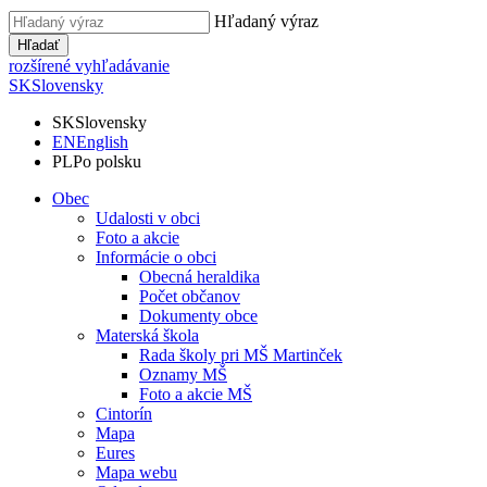
Hľadaný výraz
Hľadať
rozšírené vyhľadávanie
SK
Slovensky
SK
Slovensky
EN
English
PL
Po polsku
Obec
Udalosti v obci
Foto a akcie
Informácie o obci
Obecná heraldika
Počet občanov
Dokumenty obce
Materská škola
Rada školy pri MŠ Martinček
Oznamy MŠ
Foto a akcie MŠ
Cintorín
Mapa
Eures
Mapa webu