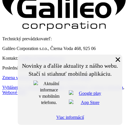
Technický prevádzkovateľ:
Galileo Corporation s.r.o., Čierna Voda 468, 925 06
×
Kontakt:
Galileo Corporation s.r.o.
Novinky a ďalšie aktuality z nášho webu.
Posledná aktualizácia: 6. 8. 2026
Stačí si stiahnuť mobilnú aplikáciu.
Zmena vzhľadu
,
Štruktúra stránok
,
RSS
,
Vytlačiť
Vyhlásenie o prístupnosti
,
Cookies
,
Vyhlásenie o ochrane súkromia
,
Webové sídlo
Viac informácií