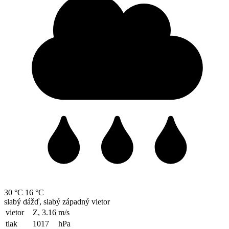
30 °C
16 °C
slabý dážď, slabý západný vietor
vietor
Z, 3.16
m/s
tlak
1017
hPa