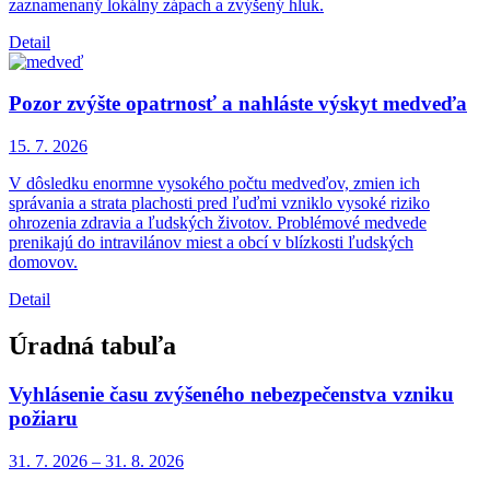
zaznamenaný lokálny zápach a zvýšený hluk.
Detail
Pozor zvýšte opatrnosť a nahláste výskyt medveďa
15. 7.
2026
V dôsledku enormne vysokého počtu medveďov, zmien ich
správania a strata plachosti pred ľuďmi vzniklo vysoké riziko
ohrozenia zdravia a ľudských životov. Problémové medvede
prenikajú do intravilánov miest a obcí v blízkosti ľudských
domovov.
Detail
Úradná tabuľa
Vyhlásenie času zvýšeného nebezpečenstva vzniku
požiaru
31. 7.
2026
–
31. 8.
2026