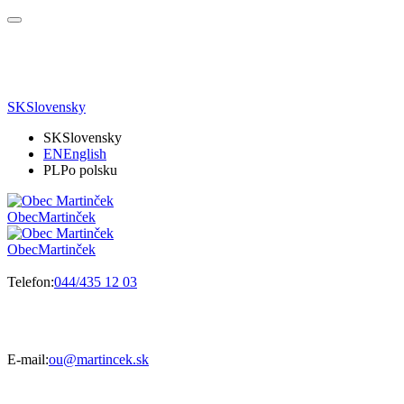
SK
Slovensky
SK
Slovensky
EN
English
PL
Po polsku
Obec
Martinček
Obec
Martinček
Telefon:
044/435 12 03
E-mail:
ou@martincek.sk