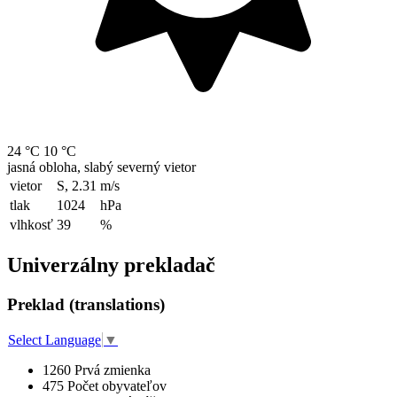
24 °C
10 °C
jasná obloha, slabý severný vietor
vietor
S, 2.31
m/s
tlak
1024
hPa
vlhkosť
39
%
Univerzálny prekladač
Preklad (translations)
Select Language
▼
1260
Prvá zmienka
475
Počet obyvateľov