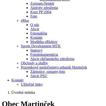
Zoznam členiek
Aktivity združenia
Kurz PP 2004
Foto
eRko
O nás
Akcie
Fotogaléria
Kontakt
Modlitba eRkárov
Sports Development MTK
Stanovy
Fotodokumentácia
Akcie občianskeho združenia
Obchody a služby
Pozemkové spoločenstvo urbariát Martinček
Zápisnice, oznamy,foto
Akcie PSU
Kontakt
Užitočné linky
Úvodná stránka
Obec Martinček