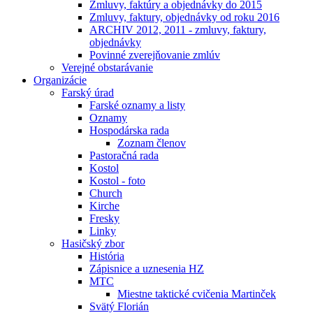
Zmluvy, faktúry a objednávky do 2015
Zmluvy, faktury, objednávky od roku 2016
ARCHIV 2012, 2011 - zmluvy, faktury,
objednávky
Povinné zverejňovanie zmlúv
Verejné obstarávanie
Organizácie
Farský úrad
Farské oznamy a listy
Oznamy
Hospodárska rada
Zoznam členov
Pastoračná rada
Kostol
Kostol - foto
Church
Kirche
Fresky
Linky
Hasičský zbor
História
Zápisnice a uznesenia HZ
MTC
Miestne taktické cvičenia Martinček
Svätý Florián