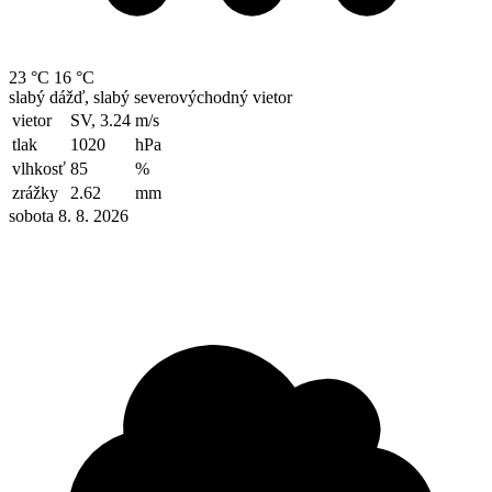
23 °C
16 °C
slabý dážď, slabý severovýchodný vietor
vietor
SV, 3.24
m/s
tlak
1020
hPa
vlhkosť
85
%
zrážky
2.62
mm
sobota 8. 8. 2026