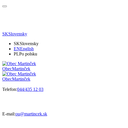
SK
Slovensky
SK
Slovensky
EN
English
PL
Po polsku
Obec
Martinček
Obec
Martinček
Telefon:
044/435 12 03
E-mail:
ou@martincek.sk