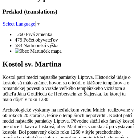
Preklad (translations)
Select Language
▼
1260
Prvá zmienka
475
Počet obyvateľov
583
Nadmorská výška
Kostol sv. Martina
Kostol patrí medzi najstaršie pamiatky Liptova. Historické údaje o
kostole sú málo známe, hovorí sa o teórii o kláštore templárov a o
romantickej povesti o vražde veľkého templárskeho vizitátora a
učiteľa Jána Gottfrieda de Herberstein zo Štajerska, ku ktorej tu
malo dôjsť v roku 1230.
Archeologické výskumy na neďalekom vrchu Mních, realizované v
60.rokoch 20.storočia, teórie o templároch nepotvrdili. Kostol patrí
medzi najstaršie pamiatky Liptova. Pôvodne slúžil ako farský kostol
pre obce Likava a Lisková, obec Martinček vznikla až po vystavaní
kostola. Bol postavený okolo roku 1260 v štýle prechodného
románsko-gotického slohu, s prevahou ranogotických slohových