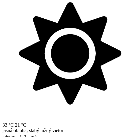
33 °C
21 °C
jasná obloha, slabý južný vietor
vietor
J, 2
m/s