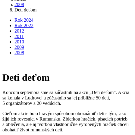
2008
Deti deťom
Rok 2024
Rok 2022
2012
2011
2010
2009
2008
Deti deťom
Koncom septembra sme sa zúčastnili na akcii „Deti deťom“. Akcia
sa konala v Ludrovej a zúčastnilo sa jej približne 50 detí,
5 organizátorov a 20 vedúcich.
Cieľom akcie bolo hravým spôsobom oboznámiť deti s tým, ako
žijú ich rovesníci v Rumunsku. Zbierkou hračiek, písacích potrieb
a oblečenia, ale aj tvorbou vlastnoručne vyrobených hračiek chceli
obohatiť život rumunských detí.