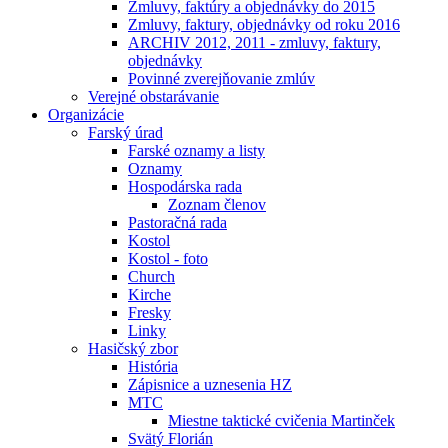
Zmluvy, faktúry a objednávky do 2015
Zmluvy, faktury, objednávky od roku 2016
ARCHIV 2012, 2011 - zmluvy, faktury,
objednávky
Povinné zverejňovanie zmlúv
Verejné obstarávanie
Organizácie
Farský úrad
Farské oznamy a listy
Oznamy
Hospodárska rada
Zoznam členov
Pastoračná rada
Kostol
Kostol - foto
Church
Kirche
Fresky
Linky
Hasičský zbor
História
Zápisnice a uznesenia HZ
MTC
Miestne taktické cvičenia Martinček
Svätý Florián