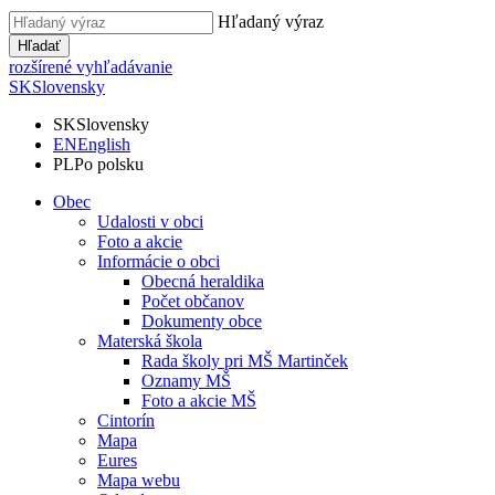
Hľadaný výraz
Hľadať
rozšírené vyhľadávanie
SK
Slovensky
SK
Slovensky
EN
English
PL
Po polsku
Obec
Udalosti v obci
Foto a akcie
Informácie o obci
Obecná heraldika
Počet občanov
Dokumenty obce
Materská škola
Rada školy pri MŠ Martinček
Oznamy MŠ
Foto a akcie MŠ
Cintorín
Mapa
Eures
Mapa webu