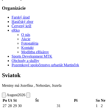
Organizácie
Farský úrad
Hasičský zbor
Červený kríž
eRko
O nás
Akcie
Fotogaléria
Kontakt
Modlitba eRkárov
Sports Development MTK
Obchody a služby
Pozemkové spoločenstvo urbariát Martinček
Sviatok
Meniny má
Jozefína
, Nehoslav, Jozefa
August
2026
Po
Ut
St
Št
Pi
So
Ne
27
28
29
30
31
1
2