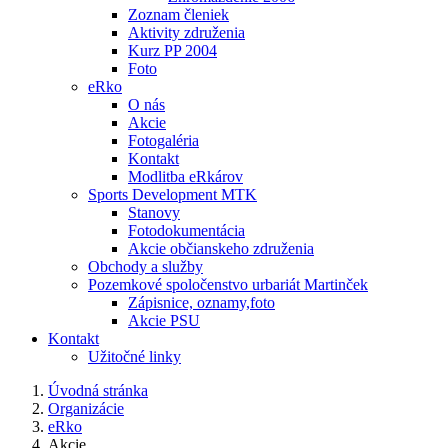
Zoznam členiek
Aktivity združenia
Kurz PP 2004
Foto
eRko
O nás
Akcie
Fotogaléria
Kontakt
Modlitba eRkárov
Sports Development MTK
Stanovy
Fotodokumentácia
Akcie občianskeho združenia
Obchody a služby
Pozemkové spoločenstvo urbariát Martinček
Zápisnice, oznamy,foto
Akcie PSU
Kontakt
Užitočné linky
Úvodná stránka
Organizácie
eRko
Akcie