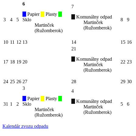
6
7
Papier
Plasty
Komunálny odpad
3
4
5
Sklo
8
9
Martinček
Martinček
(Ružomberok)
(Ružomberok)
10
11
12
13
14
15
16
21
Komunálny odpad
17
18
19
20
22
23
Martinček
(Ružomberok)
24
25
26
27
28
29
30
3
4
Papier
Plasty
Komunálny odpad
31
1
2
Sklo
5
6
Martinček
Martinček
(Ružomberok)
(Ružomberok)
Kalendár zvozu odpadu