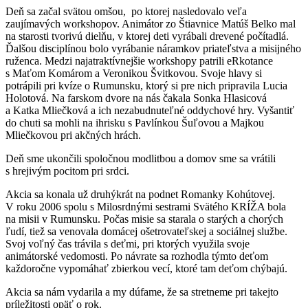
Deň sa začal svätou omšou, po ktorej nasledovalo veľa
zaujímavých workshopov. Animátor zo Štiavnice Matúš Belko mal
na starosti tvorivú dielňu, v ktorej deti vyrábali drevené počítadlá.
Ďalšou disciplínou bolo vyrábanie náramkov priateľstva a misijného
ruženca. Medzi najatraktívnejšie workshopy patrili eRkotance
s Maťom Komárom a Veronikou Švitkovou. Svoje hlavy si
potrápili pri kvíze o Rumunsku, ktorý si pre nich pripravila Lucia
Holotová. Na farskom dvore na nás čakala Sonka Hlasicová
a Katka Mliečková a ich nezabudnuteľné oddychové hry. Vyšantiť
do chuti sa mohli na ihrisku s Pavlínkou Šuľovou a Majkou
Mliečkovou pri akčných hrách.
Deň sme ukončili spoločnou modlitbou a domov sme sa vrátili
s hrejivým pocitom pri srdci.
Akcia sa konala už druhýkrát na podnet Romanky Kohútovej.
V roku 2006 spolu s Milosrdnými sestrami Svätého KRÍŽA bola
na misii v Rumunsku. Počas misie sa starala o starých a chorých
ľudí, tiež sa venovala domácej ošetrovateľskej a sociálnej službe.
Svoj voľný čas trávila s deťmi, pri ktorých využila svoje
animátorské vedomosti. Po návrate sa rozhodla týmto deťom
každoročne vypomáhať zbierkou vecí, ktoré tam deťom chýbajú.
Akcia sa nám vydarila a my dúfame, že sa stretneme pri takejto
príležitosti opäť o rok.