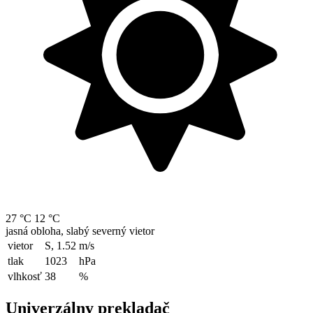
27 °C
12 °C
jasná obloha, slabý severný vietor
vietor
S, 1.52
m/s
tlak
1023
hPa
vlhkosť
38
%
Univerzálny prekladač