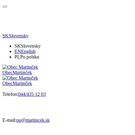
SK
Slovensky
SK
Slovensky
EN
English
PL
Po polsku
Obec
Martinček
Obec
Martinček
Telefon:
044/435 12 03
E-mail:
ou@martincek.sk