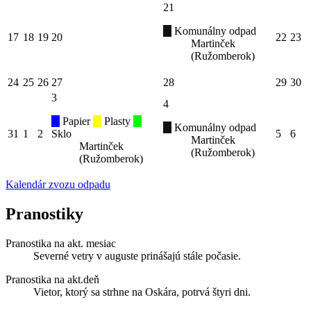
21
Komunálny odpad
17
18
19
20
22
23
Martinček
(Ružomberok)
24
25
26
27
28
29
30
3
4
Papier
Plasty
Komunálny odpad
31
1
2
Sklo
5
6
Martinček
Martinček
(Ružomberok)
(Ružomberok)
Kalendár zvozu odpadu
Pranostiky
Pranostika na akt. mesiac
Severné vetry v auguste prinášajú stále počasie.
Pranostika na akt.deň
Vietor, ktorý sa strhne na Oskára, potrvá štyri dni.