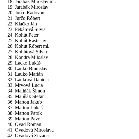
Jarabák Miroslav ml.
Jarabák Miroslav
Jurčo Radovan
Jurčo Róbert
Klačko Ján
Pekárová Silvia
Kohút Peter
Kohút Rastislav
Kohút Róbert ml.
Kohútová Silvia
Kondra Miloslav
Lacko Lukáš
Lauko Branislav
Lauko Marián
Lauková Daniela
Mrvová Lucia
Maliňák Šimon
Maliňák Štefan
Marton Jakub
Marton Lukáš
Marton Patrik
Marton Pavol
Ovad Roman
Ovadová Miroslava
Ovadová Zuzana