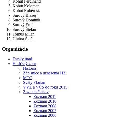
Kohút Ferdinand
Kohút Koloman
Kohút Róbert st.
Surový Blažej
Surový Dominik
Surový Emil
Surový Štefan
Tomus Milan
Uhrina Štefan
Organizácie
Farský úrad
Hasičský zbor
História
Zápisnice a uznesenia HZ
MTC
Svätý Florián
VVZ a VČS do roku 2015
Zoznam členov
Zoznam 2011
Zoznam 2010
Zoznam 2008
Zoznam 2007
Zoznam 2006