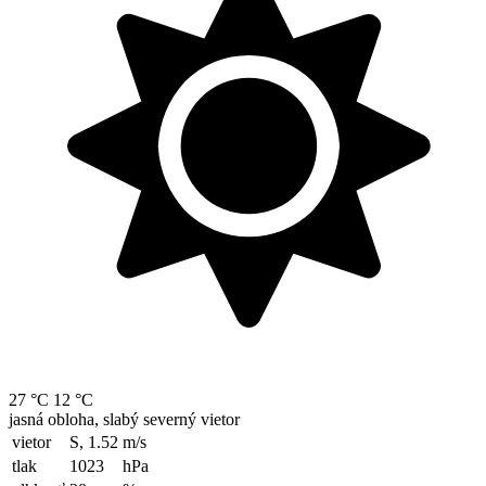
27 °C
12 °C
jasná obloha, slabý severný vietor
vietor
S, 1.52
m/s
tlak
1023
hPa