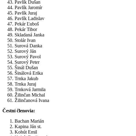
Pavlík Dušan
Pavlík Jaromír
Pavlík Juraj
Pavlík Ladislav
Pekár Ľuboš
Pekár Tibor
Skladaná Janka
Stolár Ivan
Surová Danka
Surový Ján
Surový Pavol
Surový Peter
Šinál Dušan
Šinálová Erika
Trnka Jakub
Trnka Juraj
Trnková Jarmila
Žilinčan Michal
Žilinčanová Ivana
Čestní členovia:
Bachan Marián
Kapina Ján st.
Kohút Emil