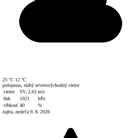
25 °C
12 °C
polojasno, slabý severovýchodný vietor
vietor
SV, 2.62
m/s
tlak
1021
hPa
vlhkosť
40
%
zajtra, nedeľa 9. 8. 2026