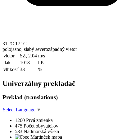
31 °C
17 °C
polojasno, slabý severozápadný vietor
vietor
SZ, 2.04
m/s
tlak
1018
hPa
vlhkosť
33
%
Univerzálny prekladač
Preklad (translations)
Select Language
▼
1260
Prvá zmienka
475
Počet obyvateľov
583
Nadmorská výška