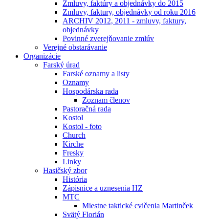
Zmluvy, faktúry a objednávky do 2015
Zmluvy, faktury, objednávky od roku 2016
ARCHIV 2012, 2011 - zmluvy, faktury,
objednávky
Povinné zverejňovanie zmlúv
Verejné obstarávanie
Organizácie
Farský úrad
Farské oznamy a listy
Oznamy
Hospodárska rada
Zoznam členov
Pastoračná rada
Kostol
Kostol - foto
Church
Kirche
Fresky
Linky
Hasičský zbor
História
Zápisnice a uznesenia HZ
MTC
Miestne taktické cvičenia Martinček
Svätý Florián