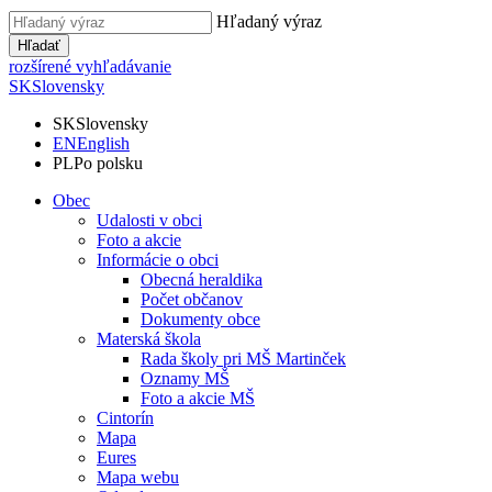
Hľadaný výraz
Hľadať
rozšírené vyhľadávanie
SK
Slovensky
SK
Slovensky
EN
English
PL
Po polsku
Obec
Udalosti v obci
Foto a akcie
Informácie o obci
Obecná heraldika
Počet občanov
Dokumenty obce
Materská škola
Rada školy pri MŠ Martinček
Oznamy MŠ
Foto a akcie MŠ
Cintorín
Mapa
Eures
Mapa webu