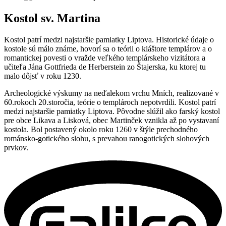
Kostol sv. Martina
Kostol patrí medzi najstaršie pamiatky Liptova. Historické údaje o
kostole sú málo známe, hovorí sa o teórii o kláštore templárov a o
romantickej povesti o vražde veľkého templárskeho vizitátora a
učiteľa Jána Gottfrieda de Herberstein zo Štajerska, ku ktorej tu
malo dôjsť v roku 1230.
Archeologické výskumy na neďalekom vrchu Mních, realizované v
60.rokoch 20.storočia, teórie o templároch nepotvrdili. Kostol patrí
medzi najstaršie pamiatky Liptova. Pôvodne slúžil ako farský kostol
pre obce Likava a Lisková, obec Martinček vznikla až po vystavaní
kostola. Bol postavený okolo roku 1260 v štýle prechodného
románsko-gotického slohu, s prevahou ranogotických slohových
prvkov.