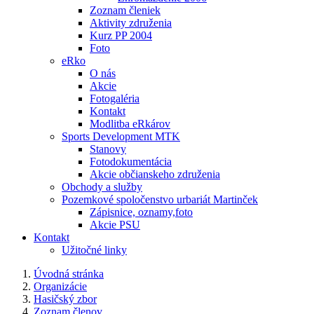
Zoznam členiek
Aktivity združenia
Kurz PP 2004
Foto
eRko
O nás
Akcie
Fotogaléria
Kontakt
Modlitba eRkárov
Sports Development MTK
Stanovy
Fotodokumentácia
Akcie občianskeho združenia
Obchody a služby
Pozemkové spoločenstvo urbariát Martinček
Zápisnice, oznamy,foto
Akcie PSU
Kontakt
Užitočné linky
Úvodná stránka
Organizácie
Hasičský zbor
Zoznam členov