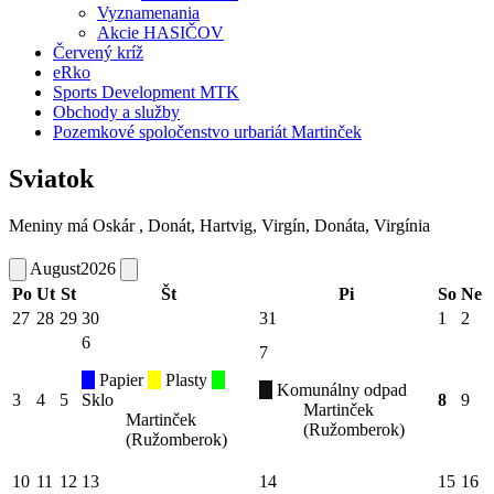
Vyznamenania
Akcie HASIČOV
Červený kríž
eRko
Sports Development MTK
Obchody a služby
Pozemkové spoločenstvo urbariát Martinček
Sviatok
Meniny má
Oskár
, Donát, Hartvig, Virgín, Donáta, Virgínia
August
2026
Po
Ut
St
Št
Pi
So
Ne
27
28
29
30
31
1
2
6
7
Papier
Plasty
Komunálny odpad
3
4
5
Sklo
8
9
Martinček
Martinček
(Ružomberok)
(Ružomberok)
10
11
12
13
14
15
16