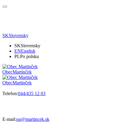
SK
Slovensky
SK
Slovensky
EN
English
PL
Po polsku
Obec
Martinček
Obec
Martinček
Telefon:
044/435 12 03
E-mail:
ou@martincek.sk