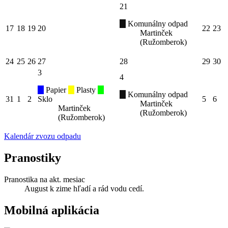
21
Komunálny odpad
17
18
19
20
22
23
Martinček
(Ružomberok)
24
25
26
27
28
29
30
3
4
Papier
Plasty
Komunálny odpad
31
1
2
Sklo
5
6
Martinček
Martinček
(Ružomberok)
(Ružomberok)
Kalendár zvozu odpadu
Pranostiky
Pranostika na akt. mesiac
August k zime hľadí a rád vodu cedí.
Mobilná aplikácia