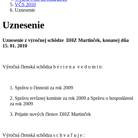
VČS 2010
Uznesenie
Uznesenie
Uznesenie
z výročnej schôdze DHZ Martinček, konanej dňa
15. 01. 2010
Výročná členská schôdza b e r i e n a v e d o m i e:
1. Správu o činnosti za rok 2009
2. Správu revíznej komisie za rok 2009 a Správu o hospodárení
za rok 2009
3. Prijatie nových členov DHZ Martinček
Výročná členská schôdza s c h v a ľ u j e :