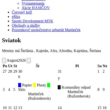
Vyznamenania
Akcie HASIČOV
Červený kríž
eRko
Sports Development MTK
Obchody a služby
Pozemkové spoločenstvo urbariát Martinček
Sviatok
Meniny má
Štefánia
, Kajetán, Afra, Afrodita, Kajetána, Štefana
August
2026
Po
Ut
St
Št
Pi
So
Ne
27
28
29
30
31
1
2
6
7
Papier
Plasty
Komunálny odpad
3
4
5
Sklo
8
9
Martinček
Martinček
(Ružomberok)
(Ružomberok)
10
11
12
13
14
15
16