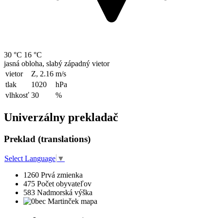
30 °C
16 °C
jasná obloha, slabý západný vietor
vietor
Z, 2.16
m/s
tlak
1020
hPa
vlhkosť
30
%
Univerzálny prekladač
Preklad (translations)
Select Language
▼
1260
Prvá zmienka
475
Počet obyvateľov
583
Nadmorská výška