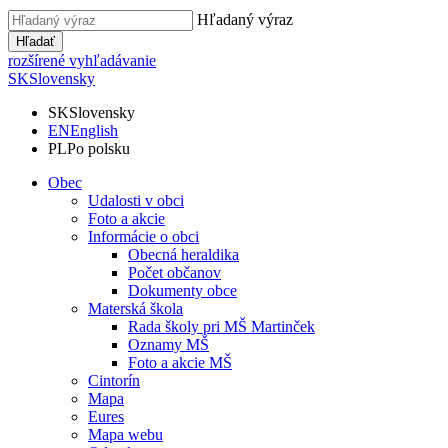
Hľadaný výraz
Hľadať
rozšírené vyhľadávanie
SK
Slovensky
SK
Slovensky
EN
English
PL
Po polsku
Obec
Udalosti v obci
Foto a akcie
Informácie o obci
Obecná heraldika
Počet občanov
Dokumenty obce
Materská škola
Rada školy pri MŠ Martinček
Oznamy MŠ
Foto a akcie MŠ
Cintorín
Mapa
Eures
Mapa webu