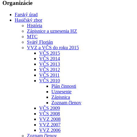
Organizácie
Farský úrad
Hasičský zbor
História
Zápisnice a uznesenia HZ
MTC
Svätý Florián
VVZ a VČS do roku 2015
VČS 2015
VČS 2014
VČS 2013
VČS 2012
VČS 2011
VČS 2010
Plán činnosti
Uznesenie
Zápisnica
Zoznam členov
VČS 2009
VČS 2008
VVZ 2008
VVZ 2007
VVZ 2006
Zoznam členov