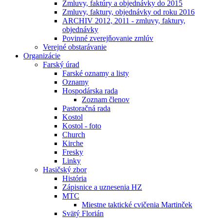
Zmluvy, faktúry a objednávky do 2015
Zmluvy, faktury, objednávky od roku 2016
ARCHIV 2012, 2011 - zmluvy, faktury,
objednávky
Povinné zverejňovanie zmlúv
Verejné obstarávanie
Organizácie
Farský úrad
Farské oznamy a listy
Oznamy
Hospodárska rada
Zoznam členov
Pastoračná rada
Kostol
Kostol - foto
Church
Kirche
Fresky
Linky
Hasičský zbor
História
Zápisnice a uznesenia HZ
MTC
Miestne taktické cvičenia Martinček
Svätý Florián