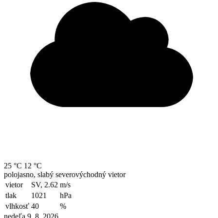
25 °C
12 °C
polojasno, slabý severovýchodný vietor
vietor
SV, 2.62
m/s
tlak
1021
hPa
vlhkosť
40
%
nedeľa 9. 8. 2026