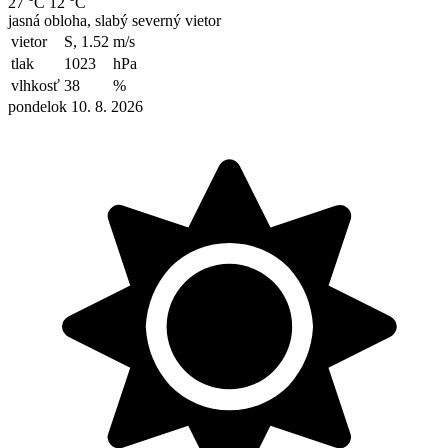
27 °C
12 °C
jasná obloha, slabý severný vietor
vietor
S, 1.52
m/s
tlak
1023
hPa
vlhkosť
38
%
pondelok 10. 8. 2026