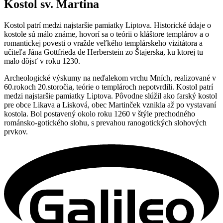
Kostol sv. Martina
Kostol patrí medzi najstaršie pamiatky Liptova. Historické údaje o
kostole sú málo známe, hovorí sa o teórii o kláštore templárov a o
romantickej povesti o vražde veľkého templárskeho vizitátora a
učiteľa Jána Gottfrieda de Herberstein zo Štajerska, ku ktorej tu
malo dôjsť v roku 1230.
Archeologické výskumy na neďalekom vrchu Mních, realizované v
60.rokoch 20.storočia, teórie o templároch nepotvrdili. Kostol patrí
medzi najstaršie pamiatky Liptova. Pôvodne slúžil ako farský kostol
pre obce Likava a Lisková, obec Martinček vznikla až po vystavaní
kostola. Bol postavený okolo roku 1260 v štýle prechodného
románsko-gotického slohu, s prevahou ranogotických slohových
prvkov.