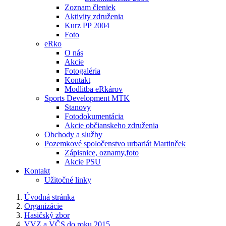
Zoznam členiek
Aktivity združenia
Kurz PP 2004
Foto
eRko
O nás
Akcie
Fotogaléria
Kontakt
Modlitba eRkárov
Sports Development MTK
Stanovy
Fotodokumentácia
Akcie občianskeho združenia
Obchody a služby
Pozemkové spoločenstvo urbariát Martinček
Zápisnice, oznamy,foto
Akcie PSU
Kontakt
Užitočné linky
Úvodná stránka
Organizácie
Hasičský zbor
VVZ a VČS do roku 2015