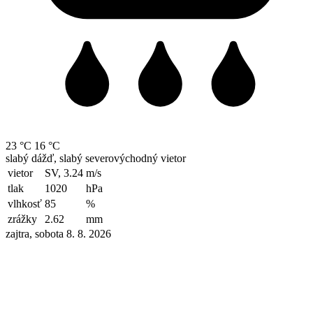
23 °C
16 °C
slabý dážď, slabý severovýchodný vietor
vietor
SV, 3.24
m/s
tlak
1020
hPa
vlhkosť
85
%
zrážky
2.62
mm
zajtra, sobota 8. 8. 2026