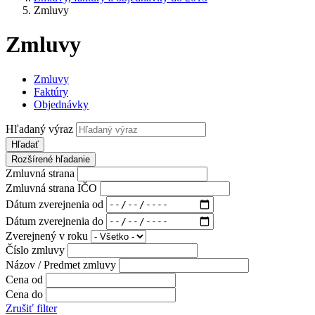
Zmluvy
Zmluvy
Zmluvy
Faktúry
Objednávky
Hľadaný výraz
Hľadať
Rozšírené hľadanie
Zmluvná strana
Zmluvná strana IČO
Dátum zverejnenia od
Dátum zverejnenia do
Zverejnený v roku
Číslo zmluvy
Názov / Predmet zmluvy
Cena od
Cena do
Zrušiť filter