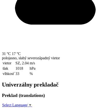
31 °C
17 °C
polojasno, slabý severozápadný vietor
vietor
SZ, 2.04
m/s
tlak
1018
hPa
vlhkosť
33
%
Univerzálny prekladač
Preklad (translations)
Select Language
▼