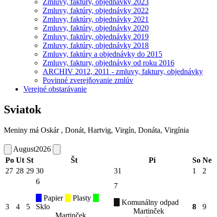
Zmluvy, faktúry, objednávky 2023
Zmluvy, faktúry, objednávky 2022
Zmluvy, faktúry, objednávky 2021
Zmluvy, faktúry, objednávky 2020
Zmluvy, faktúry, objednávky 2019
Zmluvy, faktúry, objednávky 2018
Zmluvy, faktúry a objednávky do 2015
Zmluvy, faktury, objednávky od roku 2016
ARCHIV 2012, 2011 - zmluvy, faktury, objednávky
Povinné zverejňovanie zmlúv
Verejné obstarávanie
Sviatok
Meniny má
Oskár
, Donát, Hartvig, Virgín, Donáta, Virgínia
August
2026
Po
Ut
St
Št
Pi
So
Ne
27
28
29
30
31
1
2
6
7
Papier
Plasty
Komunálny odpad
3
4
5
Sklo
8
9
Martinček
Martinček