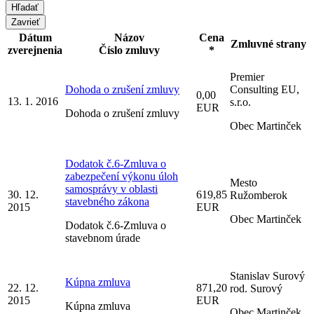
Zavrieť
Dátum
Názov
Cena
Zmluvné strany
zverejnenia
Číslo zmluvy
*
Premier
Dohoda o zrušení zmluvy
Consulting EU,
0,00
13. 1. 2016
s.r.o.
EUR
Dohoda o zrušení zmluvy
Obec Martinček
Dodatok č.6-Zmluva o
zabezpečení výkonu úloh
Mesto
samosprávy v oblasti
30. 12.
619,85
Ružomberok
stavebného zákona
2015
EUR
Obec Martinček
Dodatok č.6-Zmluva o
stavebnom úrade
Stanislav Surový
Kúpna zmluva
22. 12.
871,20
rod. Surový
2015
EUR
Kúpna zmluva
Obec Martinček