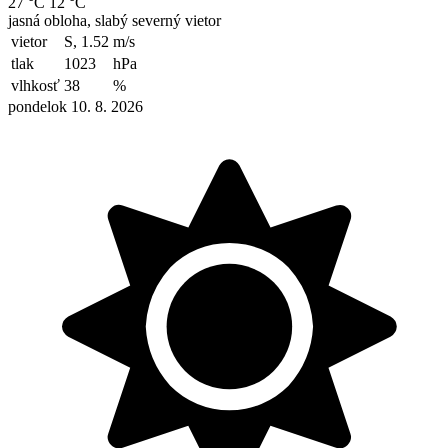
27 °C
12 °C
jasná obloha, slabý severný vietor
vietor
S, 1.52
m/s
tlak
1023
hPa
vlhkosť
38
%
pondelok 10. 8. 2026