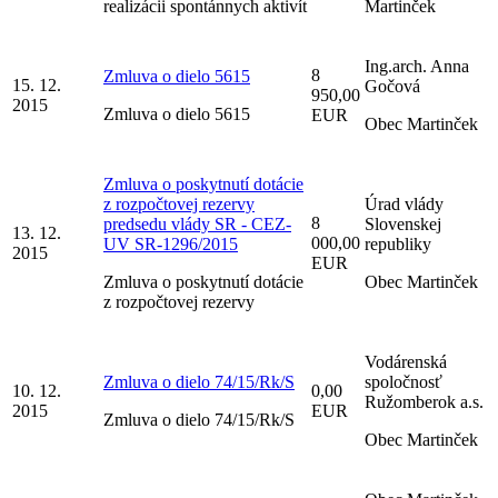
realizácii spontánnych aktivít
Martinček
Ing.arch. Anna
8
Zmluva o dielo 5615
15. 12.
Gočová
950,00
2015
Zmluva o dielo 5615
EUR
Obec Martinček
Zmluva o poskytnutí dotácie
z rozpočtovej rezervy
Úrad vlády
8
predsedu vlády SR - CEZ-
Slovenskej
13. 12.
000,00
UV SR-1296/2015
republiky
2015
EUR
Zmluva o poskytnutí dotácie
Obec Martinček
z rozpočtovej rezervy
Vodárenská
Zmluva o dielo 74/15/Rk/S
spoločnosť
10. 12.
0,00
Ružomberok a.s.
2015
EUR
Zmluva o dielo 74/15/Rk/S
Obec Martinček