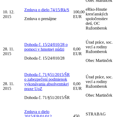
Obec Martinček
eRko-Hnutie
Zmluva o dielo 74/15/Rk/S
10. 12.
100,00
kresťanských
2015
EUR
Zmluva o prenájme
spoločenstiev
detí, OC
Ružomberok
Úrad práce, soc.
Dohoda č. 15/24/010/28 o
vecí a rodiny
28. 11.
0,00
pomoci v hmotnej núdzi
Ružomberok
2015
EUR
Dohoda č. 15/24/010/28
Obec Martinček
Dohoda č. 71/§51/2015/ŠR
Úrad práce, soc.
o zabezpečení podmienok
vecí a rodiny
28. 11.
0,00
vykonávania absolventskej
Ružomberok
2015
EUR
praxe UoZ
Obec Martinček
Dohoda č. 71/§51/2015/ŠR
Zmluva o dielo
STRABAG
450
2015/EB/01/012