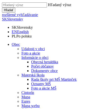
Hľadaný výraz
Hľadať
rozšírené vyhľadávanie
SK
Slovensky
SK
Slovensky
EN
English
PL
Po polsku
Obec
Udalosti v obci
Foto a akcie
Informácie o obci
Obecná heraldika
Počet občanov
Dokumenty obce
Materská škola
Rada školy pri MŠ Martinček
Oznamy MŠ
Foto a akcie MŠ
Cintorín
Mapa
Eures
Mapa webu