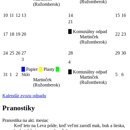
(Ružomberok)
(Ružomberok)
10
11
12
13
14
15
16
21
Komunálny odpad
17
18
19
20
22
23
Martinček
(Ružomberok)
24
25
26
27
28
29
30
3
4
Papier
Plasty
Komunálny odpad
31
1
2
Sklo
5
6
Martinček
Martinček
(Ružomberok)
(Ružomberok)
Kalendár zvozu odpadu
Pranostiky
Pranostika na akt. mesiac
Keď leto na Leva príde, keď veľmi zarodí mak, buk a lieska,