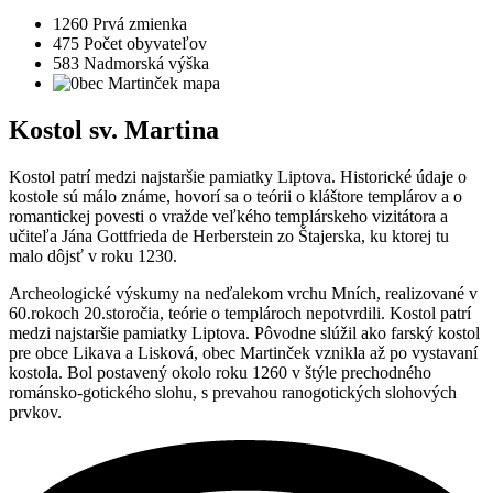
1260
Prvá zmienka
475
Počet obyvateľov
583
Nadmorská výška
Kostol sv. Martina
Kostol patrí medzi najstaršie pamiatky Liptova. Historické údaje o
kostole sú málo známe, hovorí sa o teórii o kláštore templárov a o
romantickej povesti o vražde veľkého templárskeho vizitátora a
učiteľa Jána Gottfrieda de Herberstein zo Štajerska, ku ktorej tu
malo dôjsť v roku 1230.
Archeologické výskumy na neďalekom vrchu Mních, realizované v
60.rokoch 20.storočia, teórie o templároch nepotvrdili. Kostol patrí
medzi najstaršie pamiatky Liptova. Pôvodne slúžil ako farský kostol
pre obce Likava a Lisková, obec Martinček vznikla až po vystavaní
kostola. Bol postavený okolo roku 1260 v štýle prechodného
románsko-gotického slohu, s prevahou ranogotických slohových
prvkov.