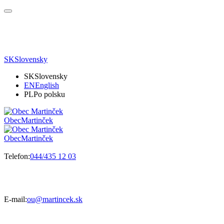
SK
Slovensky
SK
Slovensky
EN
English
PL
Po polsku
Obec
Martinček
Obec
Martinček
Telefon:
044/435 12 03
E-mail:
ou@martincek.sk