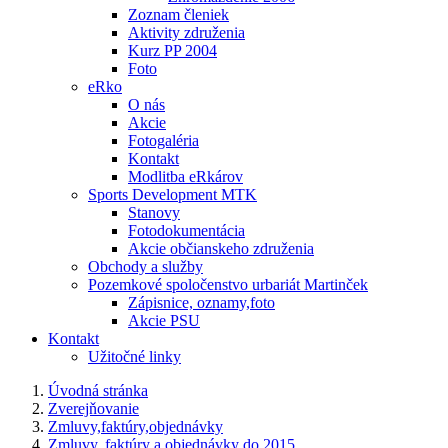
Zoznam členiek
Aktivity združenia
Kurz PP 2004
Foto
eRko
O nás
Akcie
Fotogaléria
Kontakt
Modlitba eRkárov
Sports Development MTK
Stanovy
Fotodokumentácia
Akcie občianskeho združenia
Obchody a služby
Pozemkové spoločenstvo urbariát Martinček
Zápisnice, oznamy,foto
Akcie PSU
Kontakt
Užitočné linky
Úvodná stránka
Zverejňovanie
Zmluvy,faktúry,objednávky
Zmluvy, faktúry a objednávky do 2015