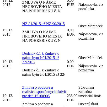
19. 12.
0,00
ZMLUVA O NÁJME
Nájomcovia, viz
2015
EUR
HROBOVÉHO MIESTA
poznámka
NA POHREBISKU č. N
NZ 81/2015 až NZ 90/2015
Obec Martinček
19. 12.
0,00
ZMLUVA O NÁJME
Nájomcovia, viz
2015
EUR
HROBOVÉHO MIESTA
poznámka
NA POHREBISKU č. N
Dodatok č.1 k Zmluve o
nájme bytu č.01/2015 až
Obec Martinček
19. 12.
0,00
22/2015
Nájomcovia, viz
2015
EUR
Dodatok č.1 k Zmluve o
poznámka
nájme bytu č.01/2015 až 22/
Zmluva o podpore a
Súkromná
realizácii spontánnych aktivít
základná
19. 12.
238,00
pre deti 15160905
umelecká škola
2015
EUR
Zmluva o podpore a
Obecný úrad