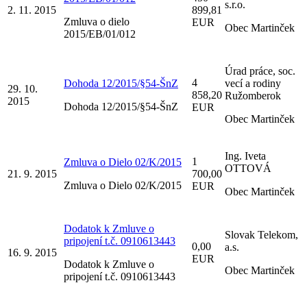
s.r.o.
2. 11. 2015
899,81
Zmluva o dielo
EUR
Obec Martinček
2015/EB/01/012
Úrad práce, soc.
4
Dohoda 12/2015/§54-ŠnZ
vecí a rodiny
29. 10.
858,20
Ružomberok
2015
Dohoda 12/2015/§54-ŠnZ
EUR
Obec Martinček
Ing. Iveta
1
Zmluva o Dielo 02/K/2015
OTTOVÁ
21. 9. 2015
700,00
Zmluva o Dielo 02/K/2015
EUR
Obec Martinček
Dodatok k Zmluve o
Slovak Telekom,
pripojení t.č. 0910613443
0,00
a.s.
16. 9. 2015
EUR
Dodatok k Zmluve o
Obec Martinček
pripojení t.č. 0910613443