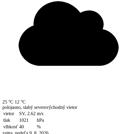
25 °C
12 °C
polojasno, slabý severovýchodný vietor
vietor
SV, 2.62
m/s
tlak
1021
hPa
vlhkosť
40
%
zajtra, nedeľa 9. 8. 2026