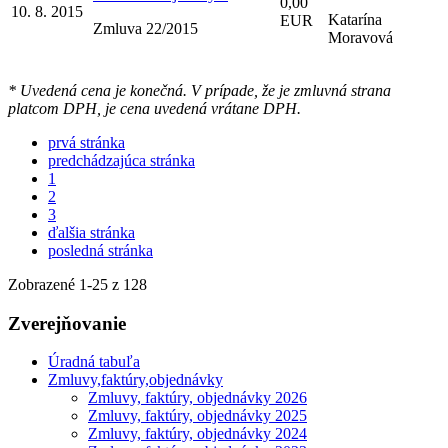
0,00
10. 8. 2015
Katarína
EUR
Zmluva 22/2015
Moravová
* Uvedená cena je konečná. V prípade, že je zmluvná strana
platcom DPH, je cena uvedená vrátane DPH.
prvá stránka
predchádzajúca stránka
1
2
3
ďalšia stránka
posledná stránka
Zobrazené
1
-
25
z 128
Zverejňovanie
Úradná tabuľa
Zmluvy,faktúry,objednávky
Zmluvy, faktúry, objednávky 2026
Zmluvy, faktúry, objednávky 2025
Zmluvy, faktúry, objednávky 2024