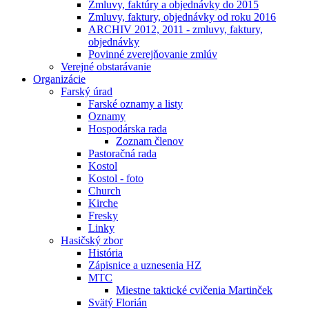
Zmluvy, faktúry a objednávky do 2015
Zmluvy, faktury, objednávky od roku 2016
ARCHIV 2012, 2011 - zmluvy, faktury,
objednávky
Povinné zverejňovanie zmlúv
Verejné obstarávanie
Organizácie
Farský úrad
Farské oznamy a listy
Oznamy
Hospodárska rada
Zoznam členov
Pastoračná rada
Kostol
Kostol - foto
Church
Kirche
Fresky
Linky
Hasičský zbor
História
Zápisnice a uznesenia HZ
MTC
Miestne taktické cvičenia Martinček
Svätý Florián