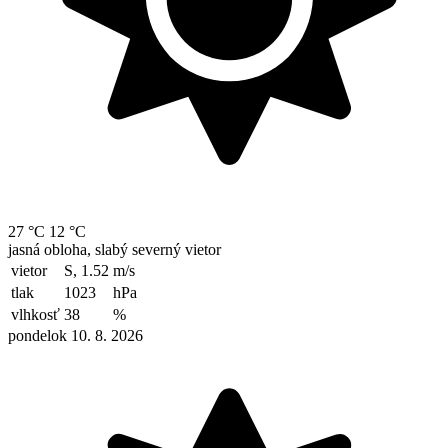
27 °C
12 °C
jasná obloha, slabý severný vietor
vietor
S, 1.52
m/s
tlak
1023
hPa
vlhkosť
38
%
pondelok 10. 8. 2026