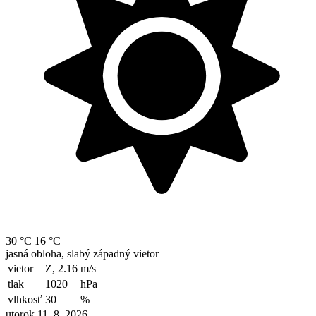
30 °C
16 °C
jasná obloha, slabý západný vietor
vietor
Z, 2.16
m/s
tlak
1020
hPa
vlhkosť
30
%
utorok 11. 8. 2026