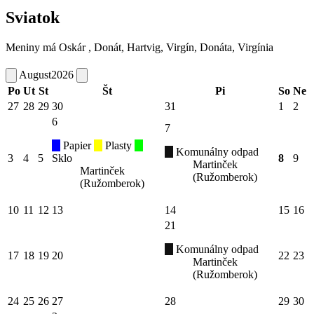
Sviatok
Meniny má
Oskár
, Donát, Hartvig, Virgín, Donáta, Virgínia
August
2026
Po
Ut
St
Št
Pi
So
Ne
27
28
29
30
31
1
2
6
7
Papier
Plasty
Komunálny odpad
3
4
5
Sklo
8
9
Martinček
Martinček
(Ružomberok)
(Ružomberok)
10
11
12
13
14
15
16
21
Komunálny odpad
17
18
19
20
22
23
Martinček
(Ružomberok)
24
25
26
27
28
29
30