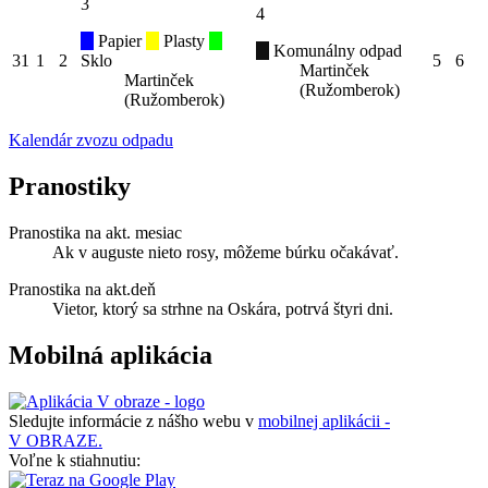
3
4
Papier
Plasty
Komunálny odpad
31
1
2
Sklo
5
6
Martinček
Martinček
(Ružomberok)
(Ružomberok)
Kalendár zvozu odpadu
Pranostiky
Pranostika na akt. mesiac
Ak v auguste nieto rosy, môžeme búrku očakávať.
Pranostika na akt.deň
Vietor, ktorý sa strhne na Oskára, potrvá štyri dni.
Mobilná aplikácia
Sledujte informácie z nášho webu v
mobilnej aplikácii -
V OBRAZE.
Voľne k stiahnutiu: