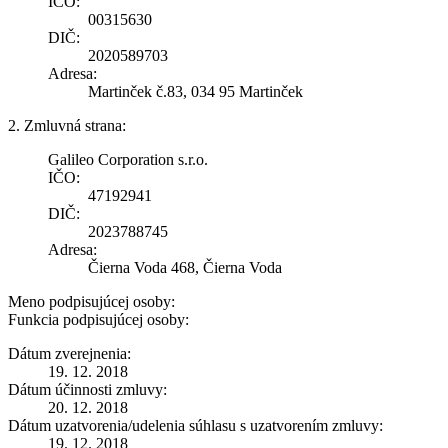
IČO:
00315630
DIČ:
2020589703
Adresa:
Martinček č.83, 034 95 Martinček
2. Zmluvná strana:
Galileo Corporation s.r.o.
IČO:
47192941
DIČ:
2023788745
Adresa:
Čierna Voda 468, Čierna Voda
Meno podpisujúcej osoby:
Funkcia podpisujúcej osoby:
Dátum zverejnenia:
19. 12. 2018
Dátum účinnosti zmluvy:
20. 12. 2018
Dátum uzatvorenia/udelenia súhlasu s uzatvorením zmluvy:
19. 12. 2018