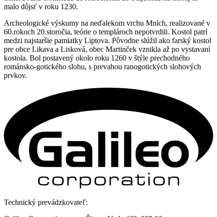
malo dôjsť v roku 1230.
Archeologické výskumy na neďalekom vrchu Mních, realizované v
60.rokoch 20.storočia, teórie o templároch nepotvrdili. Kostol patrí
medzi najstaršie pamiatky Liptova. Pôvodne slúžil ako farský kostol
pre obce Likava a Lisková, obec Martinček vznikla až po vystavaní
kostola. Bol postavený okolo roku 1260 v štýle prechodného
románsko-gotického slohu, s prevahou ranogotických slohových
prvkov.
Technický prevádzkovateľ: