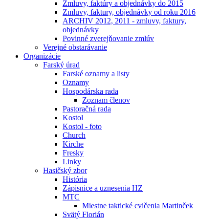
Zmluvy, faktúry a objednávky do 2015
Zmluvy, faktury, objednávky od roku 2016
ARCHIV 2012, 2011 - zmluvy, faktury,
objednávky
Povinné zverejňovanie zmlúv
Verejné obstarávanie
Organizácie
Farský úrad
Farské oznamy a listy
Oznamy
Hospodárska rada
Zoznam členov
Pastoračná rada
Kostol
Kostol - foto
Church
Kirche
Fresky
Linky
Hasičský zbor
História
Zápisnice a uznesenia HZ
MTC
Miestne taktické cvičenia Martinček
Svätý Florián