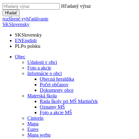
Hľadaný výraz
Hľadať
rozšírené vyhľadávanie
SK
Slovensky
SK
Slovensky
EN
English
PL
Po polsku
Obec
Udalosti v obci
Foto a akcie
Informácie o obci
Obecná heraldika
Počet občanov
Dokumenty obce
Materská škola
Rada školy pri MŠ Martinček
Oznamy MŠ
Foto a akcie MŠ
Cintorín
Mapa
Eures
Mapa webu