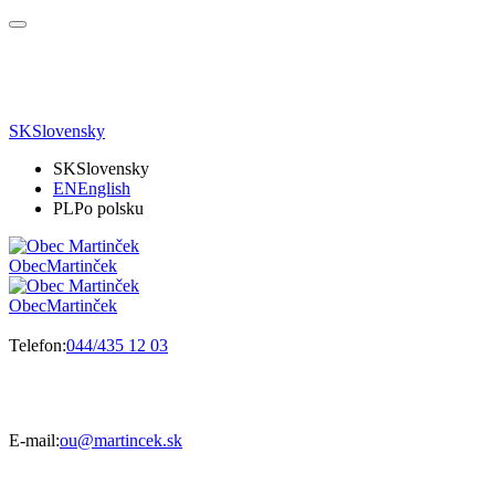
SK
Slovensky
SK
Slovensky
EN
English
PL
Po polsku
Obec
Martinček
Obec
Martinček
Telefon:
044/435 12 03
E-mail:
ou@martincek.sk