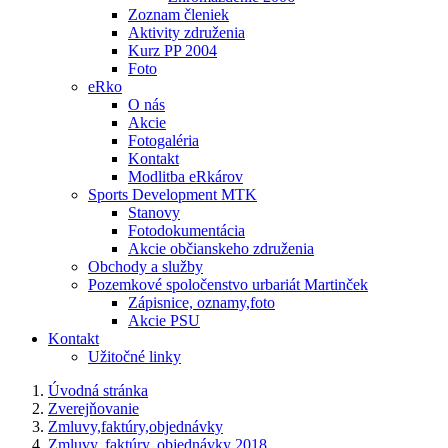
Zoznam členiek
Aktivity združenia
Kurz PP 2004
Foto
eRko
O nás
Akcie
Fotogaléria
Kontakt
Modlitba eRkárov
Sports Development MTK
Stanovy
Fotodokumentácia
Akcie občianskeho združenia
Obchody a služby
Pozemkové spoločenstvo urbariát Martinček
Zápisnice, oznamy,foto
Akcie PSU
Kontakt
Užitočné linky
Úvodná stránka
Zverejňovanie
Zmluvy,faktúry,objednávky
Zmluvy, faktúry, objednávky 2018