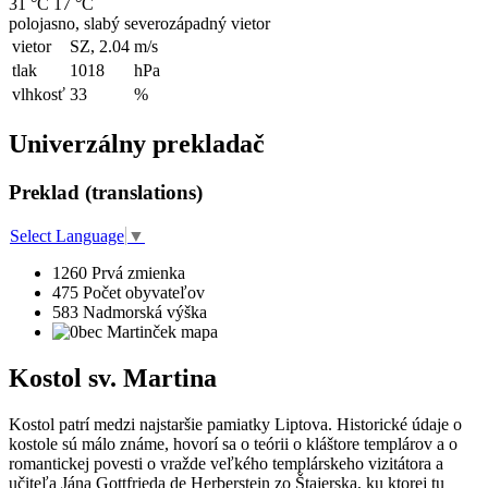
31 °C
17 °C
polojasno, slabý severozápadný vietor
vietor
SZ, 2.04
m/s
tlak
1018
hPa
vlhkosť
33
%
Univerzálny prekladač
Preklad (translations)
Select Language
▼
1260
Prvá zmienka
475
Počet obyvateľov
583
Nadmorská výška
Kostol sv. Martina
Kostol patrí medzi najstaršie pamiatky Liptova. Historické údaje o
kostole sú málo známe, hovorí sa o teórii o kláštore templárov a o
romantickej povesti o vražde veľkého templárskeho vizitátora a
učiteľa Jána Gottfrieda de Herberstein zo Štajerska, ku ktorej tu