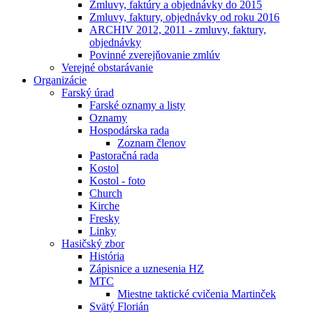
Zmluvy, faktúry a objednávky do 2015
Zmluvy, faktury, objednávky od roku 2016
ARCHIV 2012, 2011 - zmluvy, faktury,
objednávky
Povinné zverejňovanie zmlúv
Verejné obstarávanie
Organizácie
Farský úrad
Farské oznamy a listy
Oznamy
Hospodárska rada
Zoznam členov
Pastoračná rada
Kostol
Kostol - foto
Church
Kirche
Fresky
Linky
Hasičský zbor
História
Zápisnice a uznesenia HZ
MTC
Miestne taktické cvičenia Martinček
Svätý Florián