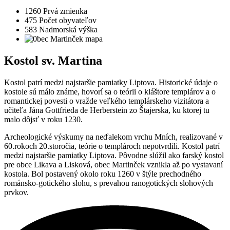
1260
Prvá zmienka
475
Počet obyvateľov
583
Nadmorská výška
Kostol sv. Martina
Kostol patrí medzi najstaršie pamiatky Liptova. Historické údaje o
kostole sú málo známe, hovorí sa o teórii o kláštore templárov a o
romantickej povesti o vražde veľkého templárskeho vizitátora a
učiteľa Jána Gottfrieda de Herberstein zo Štajerska, ku ktorej tu
malo dôjsť v roku 1230.
Archeologické výskumy na neďalekom vrchu Mních, realizované v
60.rokoch 20.storočia, teórie o templároch nepotvrdili. Kostol patrí
medzi najstaršie pamiatky Liptova. Pôvodne slúžil ako farský kostol
pre obce Likava a Lisková, obec Martinček vznikla až po vystavaní
kostola. Bol postavený okolo roku 1260 v štýle prechodného
románsko-gotického slohu, s prevahou ranogotických slohových
prvkov.