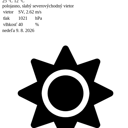
25 °C
12 °C
polojasno, slabý severovýchodný vietor
vietor
SV, 2.62
m/s
tlak
1021
hPa
vlhkosť
40
%
nedeľa 9. 8. 2026