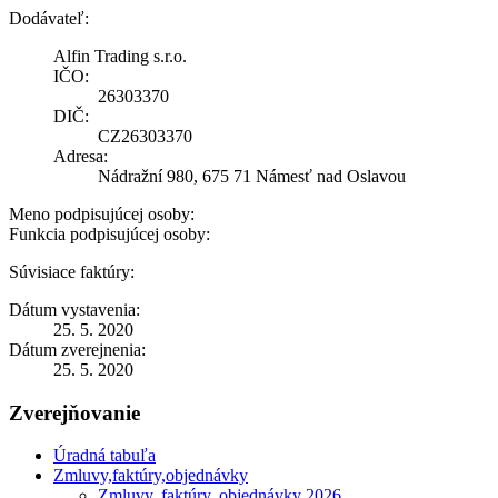
Dodávateľ:
Alfin Trading s.r.o.
IČO:
26303370
DIČ:
CZ26303370
Adresa:
Nádražní 980, 675 71 Námesť nad Oslavou
Meno podpisujúcej osoby:
Funkcia podpisujúcej osoby:
Súvisiace faktúry:
Dátum vystavenia:
25. 5. 2020
Dátum zverejnenia:
25. 5. 2020
Zverejňovanie
Úradná tabuľa
Zmluvy,faktúry,objednávky
Zmluvy, faktúry, objednávky 2026