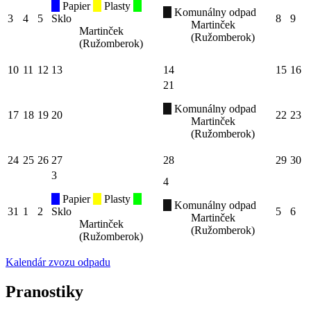
Papier
Plasty
Komunálny odpad
3
4
5
Sklo
8
9
Martinček
Martinček
(Ružomberok)
(Ružomberok)
10
11
12
13
14
15
16
21
Komunálny odpad
17
18
19
20
22
23
Martinček
(Ružomberok)
24
25
26
27
28
29
30
3
4
Papier
Plasty
Komunálny odpad
31
1
2
Sklo
5
6
Martinček
Martinček
(Ružomberok)
(Ružomberok)
Kalendár zvozu odpadu
Pranostiky