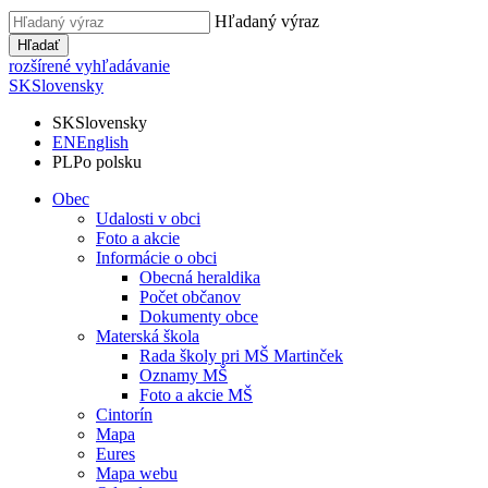
Hľadaný výraz
Hľadať
rozšírené vyhľadávanie
SK
Slovensky
SK
Slovensky
EN
English
PL
Po polsku
Obec
Udalosti v obci
Foto a akcie
Informácie o obci
Obecná heraldika
Počet občanov
Dokumenty obce
Materská škola
Rada školy pri MŠ Martinček
Oznamy MŠ
Foto a akcie MŠ
Cintorín
Mapa
Eures
Mapa webu