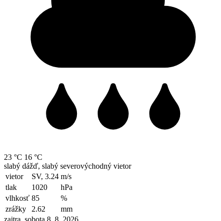
23 °C
16 °C
slabý dážď, slabý severovýchodný vietor
vietor
SV, 3.24
m/s
tlak
1020
hPa
vlhkosť
85
%
zrážky
2.62
mm
zajtra, sobota 8. 8. 2026