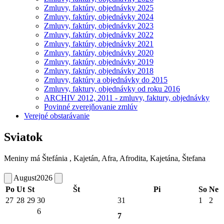
Zmluvy, faktúry, objednávky 2025
Zmluvy, faktúry, objednávky 2024
Zmluvy, faktúry, objednávky 2023
Zmluvy, faktúry, objednávky 2022
Zmluvy, faktúry, objednávky 2021
Zmluvy, faktúry, objednávky 2020
Zmluvy, faktúry, objednávky 2019
Zmluvy, faktúry, objednávky 2018
Zmluvy, faktúry a objednávky do 2015
Zmluvy, faktury, objednávky od roku 2016
ARCHIV 2012, 2011 - zmluvy, faktury, objednávky
Povinné zverejňovanie zmlúv
Verejné obstarávanie
Sviatok
Meniny má
Štefánia
, Kajetán, Afra, Afrodita, Kajetána, Štefana
August
2026
Po
Ut
St
Št
Pi
So
Ne
27
28
29
30
31
1
2
6
7