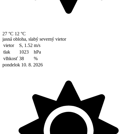
27 °C
12 °C
jasná obloha, slabý severný vietor
vietor
S, 1.52
m/s
tlak
1023
hPa
vlhkosť
38
%
pondelok 10. 8. 2026