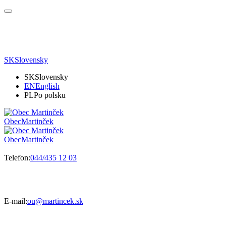
SK
Slovensky
SK
Slovensky
EN
English
PL
Po polsku
Obec
Martinček
Obec
Martinček
Telefon:
044/435 12 03
E-mail:
ou@martincek.sk