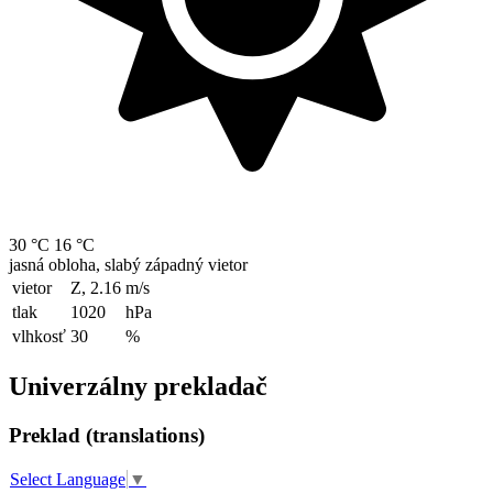
30 °C
16 °C
jasná obloha, slabý západný vietor
vietor
Z, 2.16
m/s
tlak
1020
hPa
vlhkosť
30
%
Univerzálny prekladač
Preklad (translations)
Select Language
▼