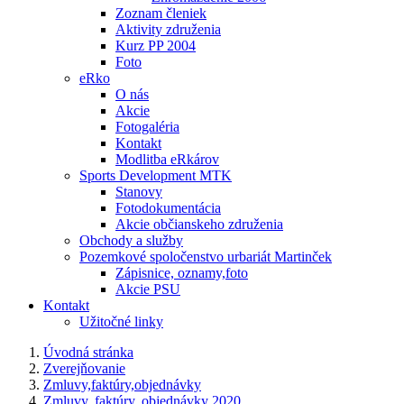
Zoznam členiek
Aktivity združenia
Kurz PP 2004
Foto
eRko
O nás
Akcie
Fotogaléria
Kontakt
Modlitba eRkárov
Sports Development MTK
Stanovy
Fotodokumentácia
Akcie občianskeho združenia
Obchody a služby
Pozemkové spoločenstvo urbariát Martinček
Zápisnice, oznamy,foto
Akcie PSU
Kontakt
Užitočné linky
Úvodná stránka
Zverejňovanie
Zmluvy,faktúry,objednávky
Zmluvy, faktúry, objednávky 2020