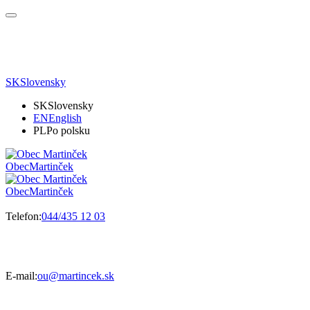
SK
Slovensky
SK
Slovensky
EN
English
PL
Po polsku
Obec
Martinček
Obec
Martinček
Telefon:
044/435 12 03
E-mail:
ou@martincek.sk