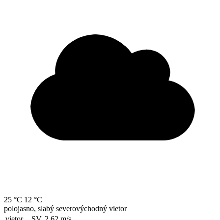
25 °C
12 °C
polojasno, slabý severovýchodný vietor
vietor
SV, 2.62
m/s