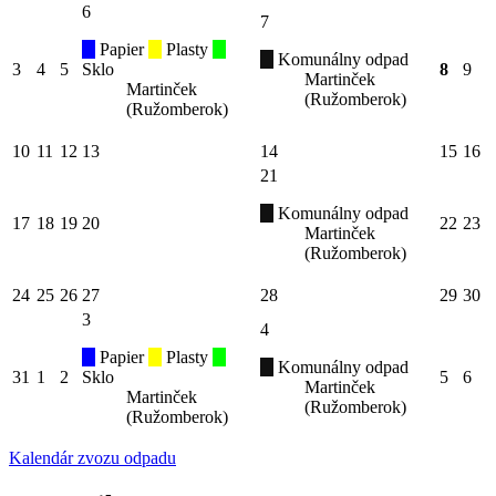
6
7
Papier
Plasty
Komunálny odpad
3
4
5
Sklo
8
9
Martinček
Martinček
(Ružomberok)
(Ružomberok)
10
11
12
13
14
15
16
21
Komunálny odpad
17
18
19
20
22
23
Martinček
(Ružomberok)
24
25
26
27
28
29
30
3
4
Papier
Plasty
Komunálny odpad
31
1
2
Sklo
5
6
Martinček
Martinček
(Ružomberok)
(Ružomberok)
Kalendár zvozu odpadu