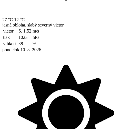
27 °C
12 °C
jasná obloha, slabý severný vietor
vietor
S, 1.52
m/s
tlak
1023
hPa
vlhkosť
38
%
pondelok 10. 8. 2026