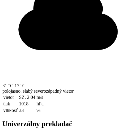
31 °C
17 °C
polojasno, slabý severozápadný vietor
vietor
SZ, 2.04
m/s
tlak
1018
hPa
vlhkosť
33
%
Univerzálny prekladač