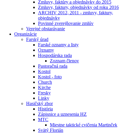
Zmluvy, faktúry a objednávky do 2015
Zmluvy, faktury, objednávky od roku 2016
ARCHIV 2012, 2011 - zmluvy, faktury,
objednávky
Povinné zverejňovanie zmlúv
Verejné obstarávanie
Organizácie
Farský úrad
Farské oznamy a listy
Oznamy
Hospodárska rada
Zoznam členov
Pastoračná rada
Kostol
Kostol - foto
Church
Kirche
Fresky
Linky
Hasičský zbor
História
Zápisnice a uznesenia HZ
MTC
Miestne taktické cvičenia Martinček
Svätý Florián