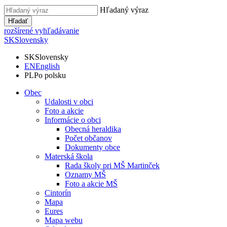
Hľadaný výraz
Hľadať
rozšírené vyhľadávanie
SK
Slovensky
SK
Slovensky
EN
English
PL
Po polsku
Obec
Udalosti v obci
Foto a akcie
Informácie o obci
Obecná heraldika
Počet občanov
Dokumenty obce
Materská škola
Rada školy pri MŠ Martinček
Oznamy MŠ
Foto a akcie MŠ
Cintorín
Mapa
Eures
Mapa webu