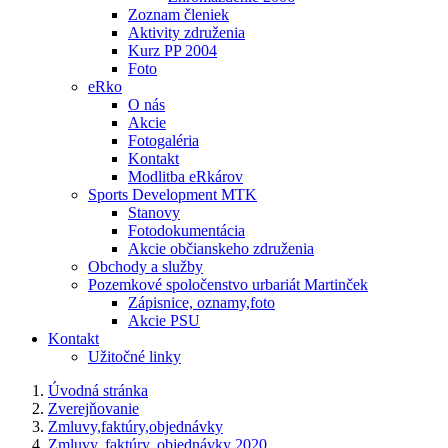
Zoznam členiek
Aktivity združenia
Kurz PP 2004
Foto
eRko
O nás
Akcie
Fotogaléria
Kontakt
Modlitba eRkárov
Sports Development MTK
Stanovy
Fotodokumentácia
Akcie občianskeho združenia
Obchody a služby
Pozemkové spoločenstvo urbariát Martinček
Zápisnice, oznamy,foto
Akcie PSU
Kontakt
Užitočné linky
Úvodná stránka
Zverejňovanie
Zmluvy,faktúry,objednávky
Zmluvy, faktúry, objednávky 2020