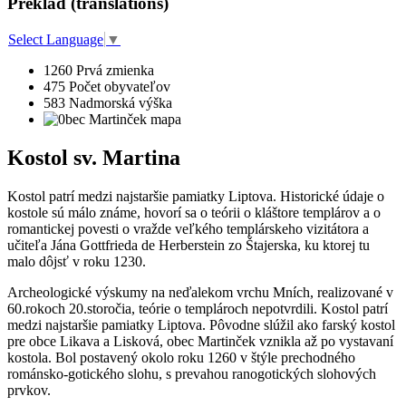
Preklad (translations)
Select Language
▼
1260
Prvá zmienka
475
Počet obyvateľov
583
Nadmorská výška
Kostol sv. Martina
Kostol patrí medzi najstaršie pamiatky Liptova. Historické údaje o
kostole sú málo známe, hovorí sa o teórii o kláštore templárov a o
romantickej povesti o vražde veľkého templárskeho vizitátora a
učiteľa Jána Gottfrieda de Herberstein zo Štajerska, ku ktorej tu
malo dôjsť v roku 1230.
Archeologické výskumy na neďalekom vrchu Mních, realizované v
60.rokoch 20.storočia, teórie o templároch nepotvrdili. Kostol patrí
medzi najstaršie pamiatky Liptova. Pôvodne slúžil ako farský kostol
pre obce Likava a Lisková, obec Martinček vznikla až po vystavaní
kostola. Bol postavený okolo roku 1260 v štýle prechodného
románsko-gotického slohu, s prevahou ranogotických slohových
prvkov.