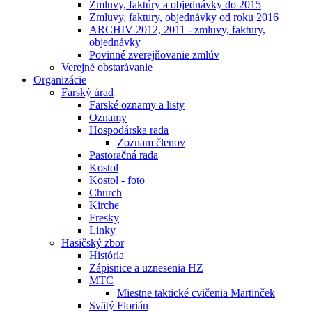
Zmluvy, faktúry a objednávky do 2015
Zmluvy, faktury, objednávky od roku 2016
ARCHIV 2012, 2011 - zmluvy, faktury,
objednávky
Povinné zverejňovanie zmlúv
Verejné obstarávanie
Organizácie
Farský úrad
Farské oznamy a listy
Oznamy
Hospodárska rada
Zoznam členov
Pastoračná rada
Kostol
Kostol - foto
Church
Kirche
Fresky
Linky
Hasičský zbor
História
Zápisnice a uznesenia HZ
MTC
Miestne taktické cvičenia Martinček
Svätý Florián