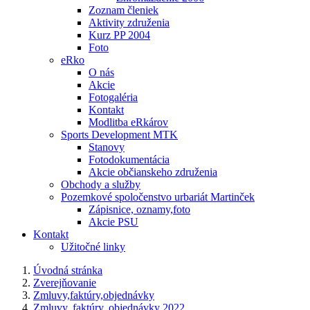
Zoznam členiek
Aktivity združenia
Kurz PP 2004
Foto
eRko
O nás
Akcie
Fotogaléria
Kontakt
Modlitba eRkárov
Sports Development MTK
Stanovy
Fotodokumentácia
Akcie občianskeho združenia
Obchody a služby
Pozemkové spoločenstvo urbariát Martinček
Zápisnice, oznamy,foto
Akcie PSU
Kontakt
Užitočné linky
Úvodná stránka
Zverejňovanie
Zmluvy,faktúry,objednávky
Zmluvy, faktúry, objednávky 2022