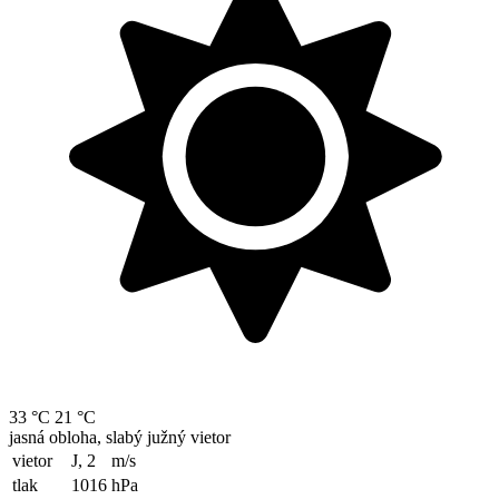
33 °C
21 °C
jasná obloha, slabý južný vietor
vietor
J, 2
m/s
tlak
1016
hPa