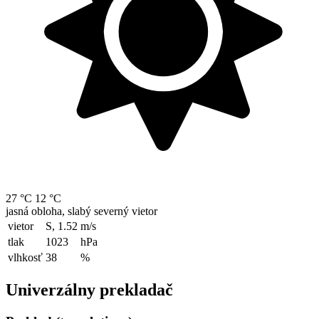
27 °C
12 °C
jasná obloha, slabý severný vietor
vietor
S, 1.52
m/s
tlak
1023
hPa
vlhkosť
38
%
Univerzálny prekladač