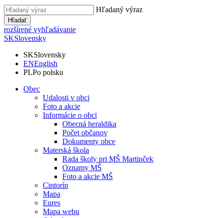
Hľadaný výraz
Hľadať
rozšírené vyhľadávanie
SK
Slovensky
SK
Slovensky
EN
English
PL
Po polsku
Obec
Udalosti v obci
Foto a akcie
Informácie o obci
Obecná heraldika
Počet občanov
Dokumenty obce
Materská škola
Rada školy pri MŠ Martinček
Oznamy MŠ
Foto a akcie MŠ
Cintorín
Mapa
Eures
Mapa webu