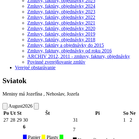
Zmluvy, faktúry, objednávky 2025
Zmluvy, faktúry, objednávky 2024
Zmluvy, faktúry, objednávky 2023
Zmluvy, faktúry, objednávky 2022
Zmluvy, faktúry, objednávky 2021
Zmluvy, faktúry, objednávky 2020
Zmluvy, faktúry, objednávky 2019
Zmluvy, faktúry, objednávky 2018
Zmluvy, faktúry a objednávky do 2015
Zmluvy, faktury, objednávky od roku 2016
ARCHIV 2012, 2011 - zmluvy, faktury, objednávky
Povinné zverejňovanie zmlúv
Verejné obstarávanie
Sviatok
Meniny má
Jozefína
, Nehoslav, Jozefa
August
2026
Po
Ut
St
Št
Pi
So
Ne
27
28
29
30
31
1
2
6
7
Papier
Plasty