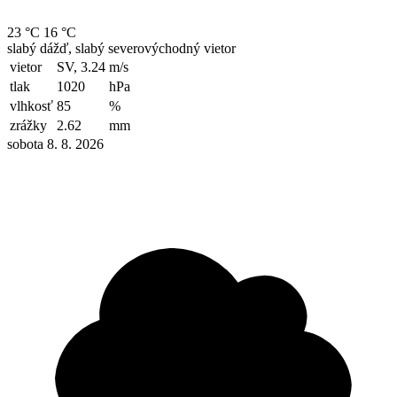
23 °C
16 °C
slabý dážď, slabý severovýchodný vietor
vietor
SV, 3.24
m/s
tlak
1020
hPa
vlhkosť
85
%
zrážky
2.62
mm
sobota 8. 8. 2026