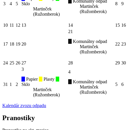
Komunálny odpad
3
4
5
Sklo
8
9
Martinček
Martinček
(Ružomberok)
(Ružomberok)
10
11
12
13
14
15
16
21
Komunálny odpad
17
18
19
20
22
23
Martinček
(Ružomberok)
24
25
26
27
28
29
30
3
4
Papier
Plasty
Komunálny odpad
31
1
2
Sklo
5
6
Martinček
Martinček
(Ružomberok)
(Ružomberok)
Kalendár zvozu odpadu
Pranostiky