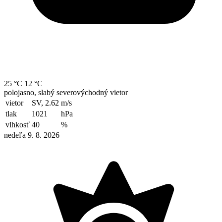
25 °C
12 °C
polojasno, slabý severovýchodný vietor
vietor
SV, 2.62
m/s
tlak
1021
hPa
vlhkosť
40
%
nedeľa 9. 8. 2026