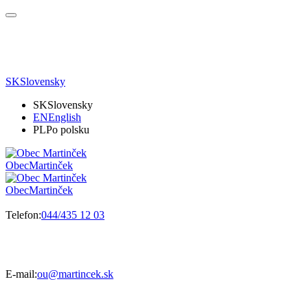
SK
Slovensky
SK
Slovensky
EN
English
PL
Po polsku
Obec
Martinček
Obec
Martinček
Telefon:
044/435 12 03
E-mail:
ou@martincek.sk