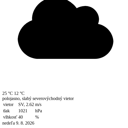
25 °C
12 °C
polojasno, slabý severovýchodný vietor
vietor
SV, 2.62
m/s
tlak
1021
hPa
vlhkosť
40
%
nedeľa 9. 8. 2026