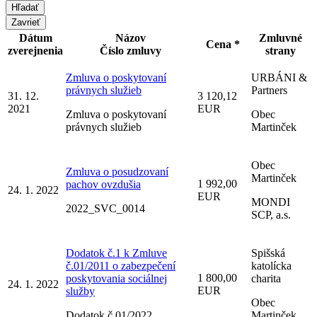
Zavrieť
Dátum
Názov
Zmluvné
Cena *
zverejnenia
Číslo zmluvy
strany
Zmluva o poskytovaní
URBÁNI &
právnych služieb
Partners
31. 12.
3 120,12
2021
EUR
Zmluva o poskytovaní
Obec
právnych služieb
Martinček
Obec
Zmluva o posudzovaní
Martinček
1 992,00
pachov ovzdušia
24. 1. 2022
EUR
MONDI
2022_SVC_0014
SCP, a.s.
Dodatok č.1 k Zmluve
Spišská
č.01/2011 o zabezpečení
katolícka
1 800,00
poskytovania sociálnej
charita
24. 1. 2022
EUR
služby
Obec
Dodatok č.01/2022
Martinček