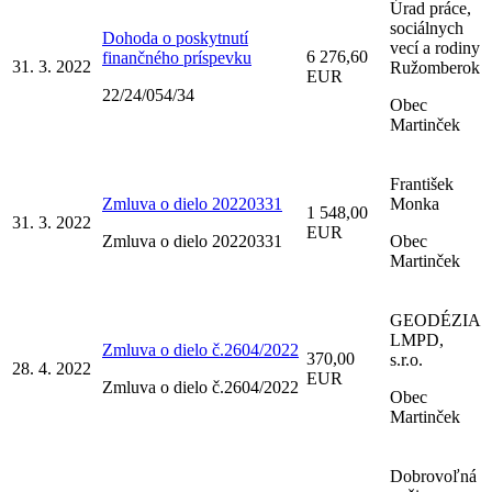
Úrad práce,
sociálnych
Dohoda o poskytnutí
vecí a rodiny
6 276,60
finančného príspevku
31. 3. 2022
Ružomberok
EUR
22/24/054/34
Obec
Martinček
František
Zmluva o dielo 20220331
Monka
1 548,00
31. 3. 2022
EUR
Zmluva o dielo 20220331
Obec
Martinček
GEODÉZIA
LMPD,
Zmluva o dielo č.2604/2022
370,00
s.r.o.
28. 4. 2022
EUR
Zmluva o dielo č.2604/2022
Obec
Martinček
Dobrovoľná