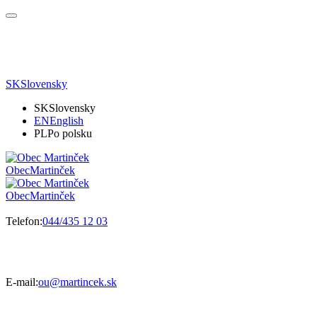
SK
Slovensky
SK
Slovensky
EN
English
PL
Po polsku
Obec
Martinček
Obec
Martinček
Telefon:
044/435 12 03
E-mail:
ou@martincek.sk