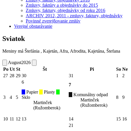
Zmluvy, faktúry a objednávky do 2015
Zmluvy, faktury, objednávky od roku 2016
ARCHIV 2012, 2011 - zmluvy, faktury, objednávky
Povinné zverejňovanie zmlúv
Verejné obstarávanie
Sviatok
Meniny má
Štefánia
, Kajetán, Afra, Afrodita, Kajetána, Štefana
August
2026
Po
Ut
St
Št
Pi
So
Ne
27
28
29
30
31
1
2
6
7
Papier
Plasty
Komunálny odpad
3
4
5
Sklo
8
9
Martinček
Martinček
(Ružomberok)
(Ružomberok)
10
11
12
13
14
15
16
21