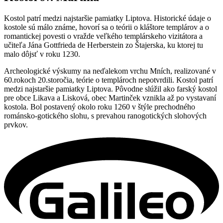
Kostol patrí medzi najstaršie pamiatky Liptova. Historické údaje o
kostole sú málo známe, hovorí sa o teórii o kláštore templárov a o
romantickej povesti o vražde veľkého templárskeho vizitátora a
učiteľa Jána Gottfrieda de Herberstein zo Štajerska, ku ktorej tu
malo dôjsť v roku 1230.
Archeologické výskumy na neďalekom vrchu Mních, realizované v
60.rokoch 20.storočia, teórie o templároch nepotvrdili. Kostol patrí
medzi najstaršie pamiatky Liptova. Pôvodne slúžil ako farský kostol
pre obce Likava a Lisková, obec Martinček vznikla až po vystavaní
kostola. Bol postavený okolo roku 1260 v štýle prechodného
románsko-gotického slohu, s prevahou ranogotických slohových
prvkov.