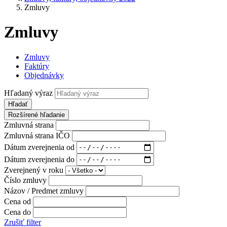
Zmluvy
Zmluvy
Zmluvy
Faktúry
Objednávky
Hľadaný výraz
Hľadať
Rozšírené hľadanie
Zmluvná strana
Zmluvná strana IČO
Dátum zverejnenia od
Dátum zverejnenia do
Zverejnený v roku
Číslo zmluvy
Názov / Predmet zmluvy
Cena od
Cena do
Zrušiť filter