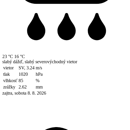
23 °C
16 °C
slabý dážď, slabý severovýchodný vietor
vietor
SV, 3.24
m/s
tlak
1020
hPa
vlhkosť
85
%
zrážky
2.62
mm
zajtra, sobota 8. 8. 2026