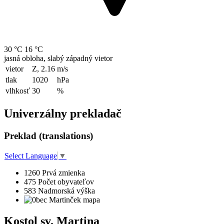
30 °C
16 °C
jasná obloha, slabý západný vietor
vietor
Z, 2.16
m/s
tlak
1020
hPa
vlhkosť
30
%
Univerzálny prekladač
Preklad (translations)
Select Language
▼
1260
Prvá zmienka
475
Počet obyvateľov
583
Nadmorská výška
Kostol sv. Martina