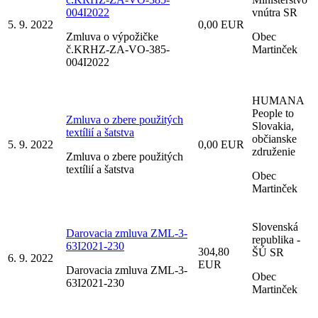
004I2022
vnútra SR
5. 9. 2022
0,00 EUR
Zmluva o výpožičke
Obec
č.KRHZ-ZA-VO-385-
Martinček
004I2022
HUMANA
People to
Zmluva o zbere použitých
Slovakia,
textílií a šatstva
občianske
5. 9. 2022
0,00 EUR
združenie
Zmluva o zbere použitých
textílií a šatstva
Obec
Martinček
Slovenská
Darovacia zmluva ZML-3-
republika -
63I2021-230
304,80
ŠÚ SR
6. 9. 2022
EUR
Darovacia zmluva ZML-3-
Obec
63I2021-230
Martinček