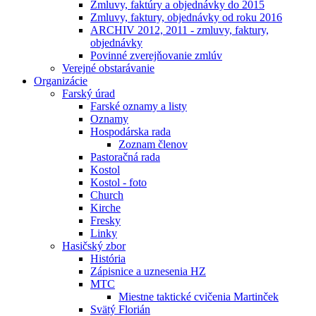
Zmluvy, faktúry a objednávky do 2015
Zmluvy, faktury, objednávky od roku 2016
ARCHIV 2012, 2011 - zmluvy, faktury,
objednávky
Povinné zverejňovanie zmlúv
Verejné obstarávanie
Organizácie
Farský úrad
Farské oznamy a listy
Oznamy
Hospodárska rada
Zoznam členov
Pastoračná rada
Kostol
Kostol - foto
Church
Kirche
Fresky
Linky
Hasičský zbor
História
Zápisnice a uznesenia HZ
MTC
Miestne taktické cvičenia Martinček
Svätý Florián