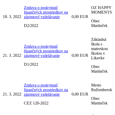
Zmluva o poskytnutí
OZ HAPPY
finančných prostriedkov na
MOMENTS
18. 3. 2022
0,00 EUR
záujmové vzdelávanie
Obec
D2/2022
Martinček
Základná
škola s
Zmluva o poskytnutí
materskou
finančných prostriedkov na
školou v
21. 3. 2022
0,00 EUR
záujmové vzdelávanie
Likavke
D1/2022
Obec
Martinček
Zmluva o poskytnutí
Mesto
finančných prostriedkov na
Ružomberok
21. 3. 2022
0,00 EUR
záujmové vzdelávanie
Obec
CEZ 120-2022
Martinček