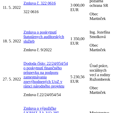
požiarna
Zmluva č. 322 0616
3 000,00
ochrana SR
11. 5. 2022
EUR
322 0616
Obec
Martinček
Zmluva o poskytnutí
Ing. Jozefína
štatutárnych audítorských
Smolková
1 350,00
18. 5. 2022
služieb
EUR
Obec
Zmluva č. 9/2022
Martinček
Dododa číslo: 22/24/054/54
Úrad práce,
o poskytnutí finančného
sociálnych
príspevku na podporu
vecí a rodiny
5 230,56
zamestnávania
27. 5. 2022
Ružomberok
EUR
znevýhodnených UoZ v
rámci národného projektu
Obec
Martinček
Zmluva č.22/24/054/54
Zmluva o výpožičke
č.KRHZ-ZA-VO-385-
Ministerstvo