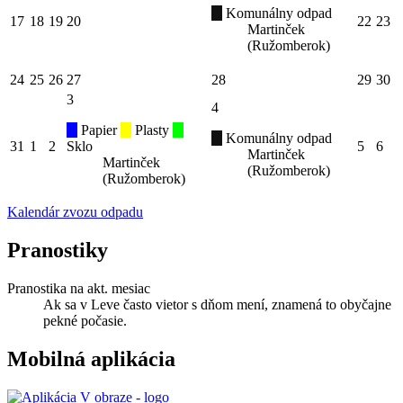
Komunálny odpad
17
18
19
20
22
23
Martinček
(Ružomberok)
24
25
26
27
28
29
30
3
4
Papier
Plasty
Komunálny odpad
31
1
2
Sklo
5
6
Martinček
Martinček
(Ružomberok)
(Ružomberok)
Kalendár zvozu odpadu
Pranostiky
Pranostika na akt. mesiac
Ak sa v Leve často vietor s dňom mení, znamená to obyčajne
pekné počasie.
Mobilná aplikácia