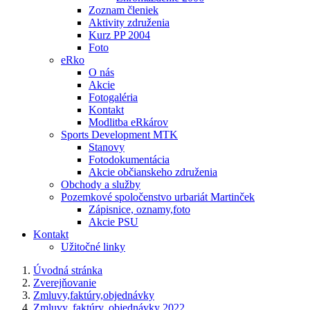
Zoznam členiek
Aktivity združenia
Kurz PP 2004
Foto
eRko
O nás
Akcie
Fotogaléria
Kontakt
Modlitba eRkárov
Sports Development MTK
Stanovy
Fotodokumentácia
Akcie občianskeho združenia
Obchody a služby
Pozemkové spoločenstvo urbariát Martinček
Zápisnice, oznamy,foto
Akcie PSU
Kontakt
Užitočné linky
Úvodná stránka
Zverejňovanie
Zmluvy,faktúry,objednávky
Zmluvy, faktúry, objednávky 2022