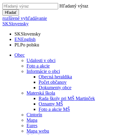
Hľadaný výraz
Hľadať
rozšírené vyhľadávanie
SK
Slovensky
SK
Slovensky
EN
English
PL
Po polsku
Obec
Udalosti v obci
Foto a akcie
Informácie o obci
Obecná heraldika
Počet občanov
Dokumenty obce
Materská škola
Rada školy pri MŠ Martinček
Oznamy MŠ
Foto a akcie MŠ
Cintorín
Mapa
Eures
Mapa webu