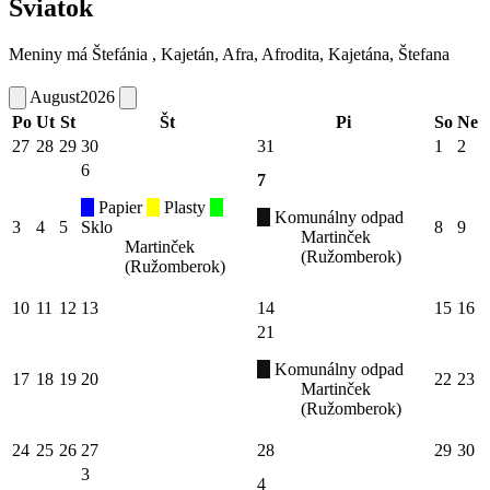
Sviatok
Meniny má
Štefánia
, Kajetán, Afra, Afrodita, Kajetána, Štefana
August
2026
Po
Ut
St
Št
Pi
So
Ne
27
28
29
30
31
1
2
6
7
Papier
Plasty
Komunálny odpad
3
4
5
Sklo
8
9
Martinček
Martinček
(Ružomberok)
(Ružomberok)
10
11
12
13
14
15
16
21
Komunálny odpad
17
18
19
20
22
23
Martinček
(Ružomberok)
24
25
26
27
28
29
30
3
4