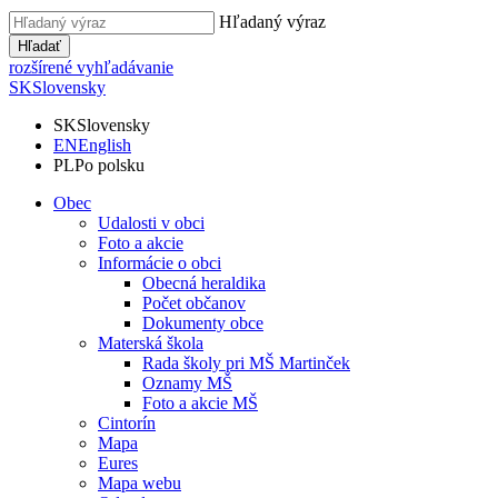
Hľadaný výraz
Hľadať
rozšírené vyhľadávanie
SK
Slovensky
SK
Slovensky
EN
English
PL
Po polsku
Obec
Udalosti v obci
Foto a akcie
Informácie o obci
Obecná heraldika
Počet občanov
Dokumenty obce
Materská škola
Rada školy pri MŠ Martinček
Oznamy MŠ
Foto a akcie MŠ
Cintorín
Mapa
Eures
Mapa webu