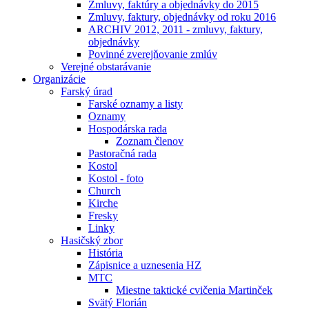
Zmluvy, faktúry a objednávky do 2015
Zmluvy, faktury, objednávky od roku 2016
ARCHIV 2012, 2011 - zmluvy, faktury,
objednávky
Povinné zverejňovanie zmlúv
Verejné obstarávanie
Organizácie
Farský úrad
Farské oznamy a listy
Oznamy
Hospodárska rada
Zoznam členov
Pastoračná rada
Kostol
Kostol - foto
Church
Kirche
Fresky
Linky
Hasičský zbor
História
Zápisnice a uznesenia HZ
MTC
Miestne taktické cvičenia Martinček
Svätý Florián