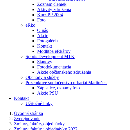
Zoznam členiek
Aktivity združenia
Kurz PP 2004
Foto
eRko
O nás
Akcie
Fotogaléria
Kontakt
Modlitba eRkárov
Sports Development MTK
Stanovy
Fotodokumentácia
Akcie občianskeho združenia
Obchody a služby
Pozemkové spoločenstvo urbariát Martinček
Zápisnice, oznamy,foto
Akcie PSU
Kontakt
Užitočné linky
Úvodná stránka
Zverejňovanie
Zmluvy,faktúry,objednávky
Zmluvy, faktúry, objednávky 2022