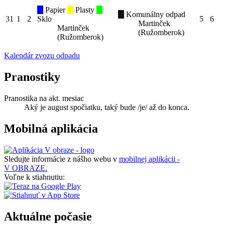
Papier
Plasty
Komunálny odpad
31
1
2
Sklo
5
6
Martinček
Martinček
(Ružomberok)
(Ružomberok)
Kalendár zvozu odpadu
Pranostiky
Pranostika na akt. mesiac
Aký je august spočiatku, taký bude /je/ až do konca.
Mobilná aplikácia
Sledujte informácie z nášho webu v
mobilnej aplikácii -
V OBRAZE.
Voľne k stiahnutiu:
Aktuálne počasie