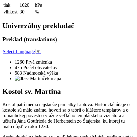
tlak
1020
hPa
vlhkosť
30
%
Univerzálny prekladač
Preklad (translations)
Select Language
▼
1260
Prvá zmienka
475
Počet obyvateľov
583
Nadmorská výška
Kostol sv. Martina
Kostol patrí medzi najstaršie pamiatky Liptova. Historické údaje o
kostole sú málo známe, hovorí sa o teórii o kláštore templárov a o
romantickej povesti o vražde veľkého templárskeho vizitátora a
učiteľa Jána Gottfrieda de Herberstein zo Štajerska, ku ktorej tu
malo dôjsť v roku 1230.
Archeologické výskumy na neďalekom vrchu Mních, realizované v