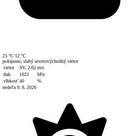
25 °C
12 °C
polojasno, slabý severovýchodný vietor
vietor
SV, 2.62
m/s
tlak
1021
hPa
vlhkosť
40
%
nedeľa 9. 8. 2026