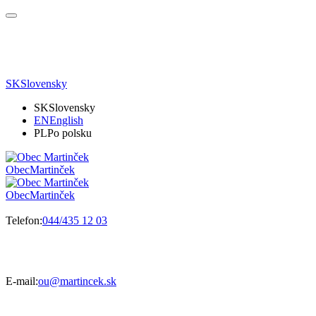
SK
Slovensky
SK
Slovensky
EN
English
PL
Po polsku
Obec
Martinček
Obec
Martinček
Telefon:
044/435 12 03
E-mail:
ou@martincek.sk