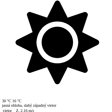
30 °C
16 °C
jasná obloha, slabý západný vietor
vietor
Z, 2.16
m/s