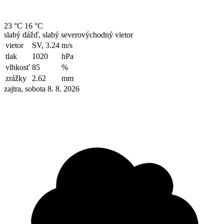
23 °C
16 °C
slabý dážď, slabý severovýchodný vietor
vietor
SV, 3.24
m/s
tlak
1020
hPa
vlhkosť
85
%
zrážky
2.62
mm
zajtra, sobota 8. 8. 2026