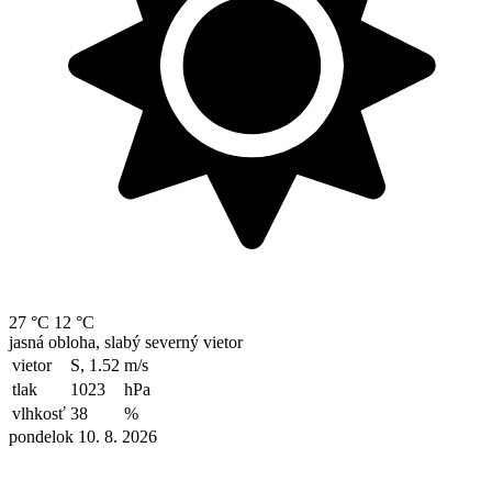
27 °C
12 °C
jasná obloha, slabý severný vietor
vietor
S, 1.52
m/s
tlak
1023
hPa
vlhkosť
38
%
pondelok 10. 8. 2026